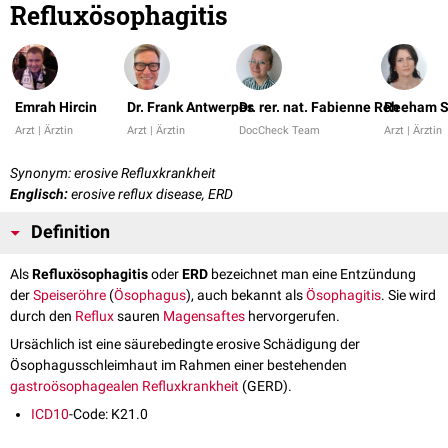
Refluxösophagitis
Emrah Hircin
Dr. Frank Antwerpes
Dr. rer. nat. Fabienne Reh
Reeham S
Arzt | Ärztin
Arzt | Ärztin
DocCheck Team
Arzt | Ärztin
Synonym: erosive Refluxkrankheit
Englisch:
erosive reflux disease, ERD
Definition
Als
Refluxösophagitis
oder
ERD
bezeichnet man eine Entzündung
der
Speiseröhre
(
Ösophagus
), auch bekannt als
Ösophagitis
. Sie wird
durch den
Reflux
sauren
Magensaftes
hervorgerufen.
Ursächlich ist eine säurebedingte erosive Schädigung der
Ösophagusschleimhaut im Rahmen einer bestehenden
gastroösophagealen Refluxkrankheit
(GERD).
ICD10
-Code: K21.0