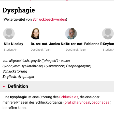
Dysphagie
(Weitergeleitet von
Schluckbeschwerden
)
Nils Nicolay
Dr. rer. nat. Janica Nolte
Dr. rer. nat. Fabienne Reh
Ceyhun
Student/in
DocCheck Team
DocCheck Team
Student
von altgriechisch: φαγεῖν ("phagein") - essen
Synonyme: Dyskatabrosis, Dyskataporie, Ösophagodynie,
Schluckstörung
Englisch
: dysphagia
Definition
Eine
Dysphagie
ist eine Störung des
Schluckakts
, die eine oder
mehrere Phasen des Schluckvorgangs (
oral
,
pharyngeal
,
ösophageal
)
betreffen kann.