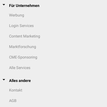
Pharyngitis
Für Unternehmen
Exsikkose
Zenker-Divertikel
Werbung
Morbus Forestier
Hypopharynxkarzinom
Login Services
Larynxkarzinom
Eagle-Syndrom
Content Marketing
Marktforschung
CME-Sponsoring
Alle Services
Alles andere
Kontakt
AGB