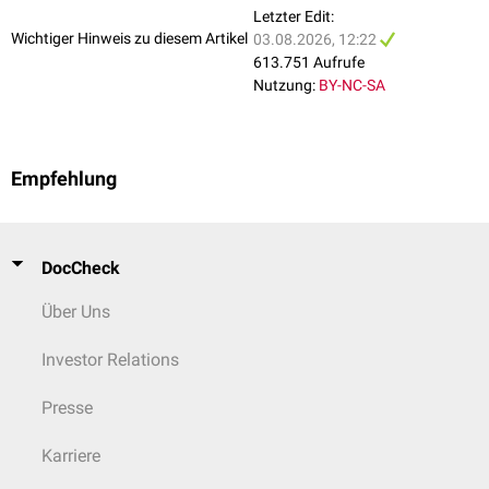
Letzter Edit:
Plummer-Vinson-Syndrom
mediastinale Prozesse
Wichtiger Hinweis zu diesem Artikel
03.08.2026, 12:22
siehe auch
:
Differentialdiagnose: Dysphagie
Traumatische Ursachen
613.751 Aufrufe
Nutzung:
BY-NC-SA
Mittelgesichtsfrakturen
Unterkieferfrakturen
Zungenverletzung
Verätzung
der
Schleimhaut
Empfehlung
Frakturen
des
Os hyoideum
Fraktur des
Kehlkopfes
Verschlucken von
Fremdkörpern
DocCheck
Psychogene Ursachen
Phagophobie
Über Uns
Erkrankungen von Mund- und Rachenraum sowie Hypopharynx und
Investor Relations
Larynx
Zungenkarzinom
Presse
Tonsillitis
Abszesse
(z.B.
Peritonsillarabszess
)
Karriere
Epiglottitis
Hyperplasie
des
Musculus constrictor pharyngis