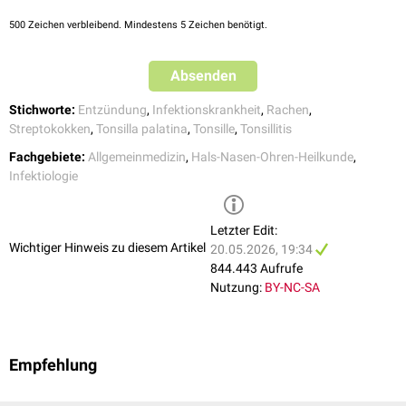
Bei akuter bakterieller Tonsillitis bzw. Verdacht auf eine bakterielle
Superinfektion
ist die Gabe von
Antibiotika
indiziert. Bevorzugt
500
Zeichen verbleibend. Mindestens 5 Zeichen benötigt.
eingesetzt werden
Penicilline
, alternativ können
Cephalosporine
oder
Makrolide
gegeben werden.
Aminopenicilline
sind zu vermeiden, da sie
Absenden
bei einer
Mononukleose
ein generalisiertes
Exanthem
auslösen können
Bei chronischer Tonsillitis ist die Gabe von Antibiotika und ggf. eine
Stichworte:
Entzündung
,
Infektionskrankheit
,
Rachen
,
Tonsillektomie
sinnvoll.
Streptokokken
,
Tonsilla palatina
,
Tonsille
,
Tonsillitis
Fachgebiete:
Allgemeinmedizin
,
Hals-Nasen-Ohren-Heilkunde
,
Infektiologie
Letzter Edit:
Wichtiger Hinweis zu diesem Artikel
20.05.2026, 19:34
844.443 Aufrufe
Nutzung:
BY-NC-SA
Empfehlung