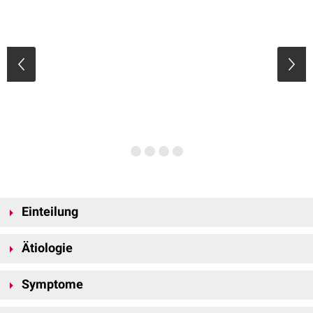
Einteilung
Die Tonsillitis lässt sich nach mehreren Aspekten unterteilen:
Ätiologie
... nach zeitlichem Verlauf
Die Tonsillitis ist eine
Infektionskrankheit
. Die akute Form wird in den
akut
(Tonsillitis acuta)
Symptome
allermeisten Fällen durch Viren (z.B.
Adenoviren
,
Coxsackieviren
,
chronisch
(Tonsillitis chronica)
Rhinoviren
,
EBV
,
Influenza
), selten durch Bakterien ausgelöst. Die
Bei unkompliziertem Verlauf einer Tonsillitis dominieren in der Regel die
rezidivierend