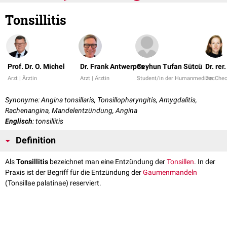
Tonsillitis
Prof. Dr. O. Michel
Dr. Frank Antwerpes
Ceyhun Tufan Sütcü
Dr. rer
Arzt | Ärztin
Arzt | Ärztin
Student/in der Humanmedizin
DocChe
Synonyme: Angina tonsillaris, Tonsillopharyngitis, Amygdalitis,
Rachenangina, Mandelentzündung, Angina
Englisch
: tonsillitis
Definition
Als
Tonsillitis
bezeichnet man eine Entzündung der
Tonsillen
. In der
Praxis ist der Begriff für die Entzündung der
Gaumenmandeln
(Tonsillae palatinae) reserviert.