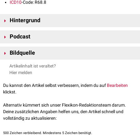
ICD10
-Code: R68.8
Hintergrund
Rubor tritt besonders bei akuten Entzündungsprozessen auf. Ursache
Podcast
ist eine Erweiterung der
Blutkapillaren
im
Gewebe
, ausgelöst durch
Entzündungsmediatoren
wie
Histamin
,
Prostaglandine
und
Stickstoffmonoxid
(NO). Die stärkere lokale Durchblutung erhöht die
Bildquelle
Konzentration des im
Blut
enthaltenen Farbstoffs
Hämoglobin
im
Bildquelle Causa obscura: © Alexander Lyashkov /
Unsplash
Gewebe und führt so zur charakteristischen Rötung.
Artikelinhalt ist veraltet?
Rubor kann auch ohne Entzündung auftreten, z.B. durch
emotionale
Hier melden
oder
physiologische
Reize (Erröten, Wärme, Anstrengung),
Flush-
Symptomatik
,
Alkohol
- oder
Medikamentenwirkung
sowie bei
Du kannst den Artikel selbst verbessern, indem du auf
Bearbeiten
Polycythaemia vera
oder
Kohlenmonoxidvergiftung
. Charakteristisch ist
klickst.
dabei das Fehlen der übrigen Entzündungszeichen.
Causa obscura – Tückischer
Alternativ kümmert sich unser Flexikon-Redaktionsteam darum.
Thunfisch
Deine zusätzlichen Angaben helfen uns, den Artikel schnell und
vollständig zu aktualisieren:
500
Zeichen verbleibend. Mindestens 5 Zeichen benötigt.