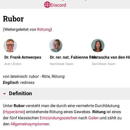
Discord
Rubor
(Weitergeleitet von
Rötung
)
Dr. Frank Antwerpes
Dr. rer. nat. Fabienne Reh
Natascha van den H
Arzt | Ärztin
DocCheck Team
DocCheck Team
von lateinisch: rubor - Röte, Rötung
Englisch
: redness
Definition
Unter
Rubor
versteht man die durch eine vermehrte Durchblutung
(
Hyperämie
) entstehende Rötung eines Gewebes.
Rötung
ist eines
der fünf klassischen
Entzündungszeichen
nach
Galen
und zählt zu
den
Allgemeinsymptomen
.