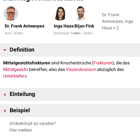
Dr. Frank
Antwerpes, Inga
Dr. Frank Antwerpes
Inga Haas
Bijan Fink
Haas + 2
Arzt | Ärztin
DocCheck Team
Arzt | Ärztin
Definition
Mittelgesichtsfrakturen
sind Knochenbrüche (
Frakturen
), die das
Mittelgesicht
betreffen, also das
Viszerokranium
abzüglich des
Unterkiefers
.
Einteilung
Es existiert eine Vielzahl an unterschiedlichen Klassifikationen von
Beispiel
Mittelgesichtsfrakturen. Grob unterscheidet man:
infrazygomatikale Frakturen
: unterhalb des
Jochbeins
durch den
Artikelinhalt ist veraltet?
Alveolarfortsatz
Hier melden
Alveolarfortsatzfraktur
Le-Fort-I-Fraktur
(Querfraktur durch
Maxilla
und
Flügelfortsätze
)