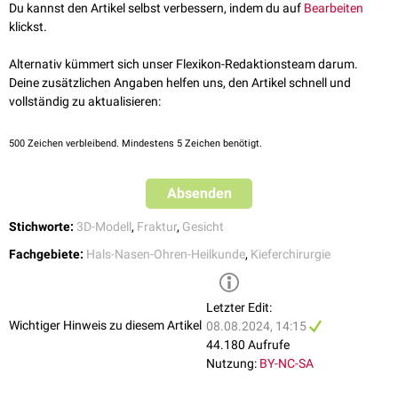
Du kannst den Artikel selbst verbessern, indem du auf
Bearbeiten
zentrale
bzw. pyramidale Frakturen: Trennung des
Oberkiefers
vom
klickst.
Schädel
, Fraktur durch
Nasenbein
, Maxilla,
Orbitae
,
Kieferhöhlen
,
Stirn- und Jochbeinfortsätze
Alternativ kümmert sich unser Flexikon-Redaktionsteam darum.
Le-Fort-II- bzw.
Waßmund-I-Fraktur
(
interorbitale
Fraktur)
Deine zusätzlichen Angaben helfen uns, den Artikel schnell und
Waßmund-II-Fraktur (
Nasenbeinfraktur
)
vollständig zu aktualisieren:
zentrolaterale Frakturen
: Trennung von
Hirn
- und
Gesichtsschädel
,
Fraktur durch Orbitae, Jochbogen,
Sutura zygomaticofrontalis
500
Zeichen verbleibend. Mindestens 5 Zeichen benötigt.
Le-Fort-III- bzw. Waßmund-IV-Fraktur (interorbitale Fraktur)
Waßmund-III-Fraktur (Nasenbeteiligung)
laterale Frakturen
:
Jochbeinfrakturen
Absenden
Weitere Mittelgesichtsfrakturen sind z.B.:
Stichworte:
3D-Modell
,
Fraktur
,
Gesicht
Tripod-Fraktur
Nasenbeinfraktur
Blow-out-Fraktur
Fachgebiete:
Hals-Nasen-Ohren-Heilkunde
,
Kieferchirurgie
Blow-in-Fraktur
Letzter Edit:
Wichtiger Hinweis zu diesem Artikel
08.08.2024, 14:15
44.180 Aufrufe
Nutzung:
BY-NC-SA