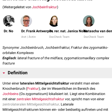
(Weitergeleitet von
Jochbeinfraktur
)
Dr. No
Dr. Frank Antwerpes
Dr. rer. nat. Janica Nolte
Natascha van den
Arzt | Ärztin
DocCheck Team
DocCheck Team
Synonyme: Jochbeinbruch, Jochbeinfraktur, Fraktur des zygomatiko-
orbitalen Komplexes
Englisch
: lateral fracture of the midface, zygomaticomaxillary complex
fracture
Definition
Unter einer
lateralen Mittelgesichtsfraktur
versteht man einen
Knochenbruch (
Fraktur
), der im Wesentlichen im Bereich des
Jochbeins
(Os zygomaticum) lokalisiert ist. Liegt eine Kombination
mit einer
zentralen Mittelgesichtsfraktur
vor, spricht man von einer
zentrolateralen Mittelgesichtsfraktur
. Laterale
Mittelgesichtsfrakturen können ein- oder beidseitig auftreten und mit