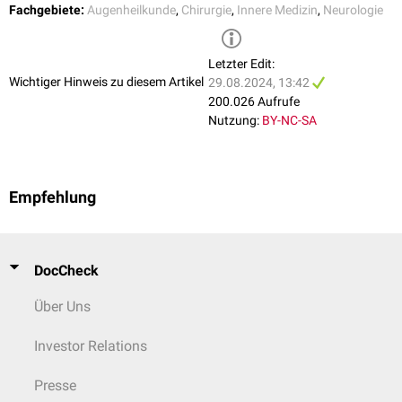
Pilzinfektionen
Fachgebiete:
Augenheilkunde
,
Chirurgie
,
Innere Medizin
,
Neurologie
Botulismus
Vaskuläre
Ursachen
Letzter Edit:
diabetische Mikroangiopathie
Wichtiger Hinweis zu diesem Artikel
29.08.2024, 13:42
Schlaganfall
200.026 Aufrufe
Aneurysmen
Nutzung:
BY-NC-SA
Riesenzellarteriitis
Neben den genannten Ursachen kann eine Diplopie auch erstes
Anzeichen einer systemischen Erkrankung (z.B.
Guillain-Barré-Syndrom
)
gewertet werden.
Empfehlung
DocCheck
Über Uns
Investor Relations
Presse