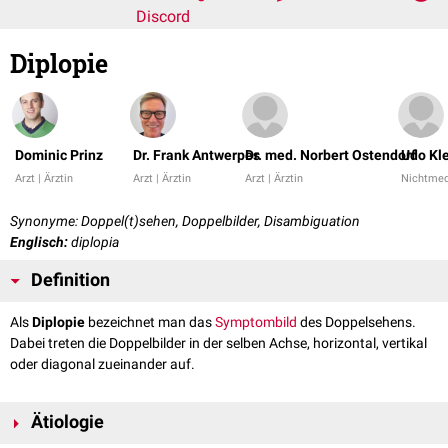
Discord
Diplopie
Dominic Prinz
Dr. Frank Antwerpes
Dr. med. Norbert Ostendorf
Udo Kl
Arzt | Ärztin
Arzt | Ärztin
Arzt | Ärztin
Nichtmed
Synonyme: Doppel(t)sehen, Doppelbilder, Disambiguation
Englisch:
diplopia
Definition
Als
Diplopie
bezeichnet man das
Symptombild
des Doppelsehens.
Dabei treten die Doppelbilder in der selben Achse, horizontal, vertikal
oder diagonal zueinander auf.
Ätiologie