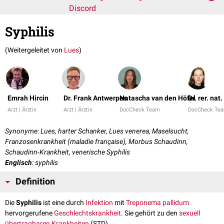
Discord
Syphilis
(Weitergeleitet von
Lues
)
Emrah Hircin
Dr. Frank Antwerpes
Natascha van den Höfel
Dr. rer. nat
Arzt | Ärztin
Arzt | Ärztin
DocCheck Team
DocCheck Te
Synonyme: Lues, harter Schanker, Lues venerea, Maselsucht,
Franzosenkrankheit (maladie française), Morbus Schaudinn,
Schaudinn-Krankheit, venerische Syphilis
Englisch
: syphilis
Definition
Die
Syphilis
ist eine durch
Infektion
mit
Treponema pallidum
hervorgerufene
Geschlechtskrankheit
. Sie gehört zu den
sexuell
übertragbaren Krankheiten
(STD).