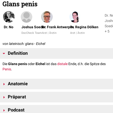
Glans penis
Dr. N
Josh
Soed
Dr. No
Joshua Soeder
Dr. Frank Antwerpes
Dr. Regina Dölken
+ 5
DocCheck Team
Arzt | Ärztin
Arzt | Ärztin
von lateinisch: glans - Eichel
Definition
Die
Glans penis
oder
Eichel
ist das
distale
Ende, d.h. die Spitze des
Penis
.
Anatomie
Der Übergang der Eichel zum Peniskörper wird durch die Penisfurche
Präparat
(
Sulcus coronarius
) markiert. Im Inneren der Eichel befindet sich das
Corpus spongiosum glandis
. An ihrem äußersten Ende ist die äußere
Harnröhrenmündung (
Meatus urethrae externus
) sichtbar.
Podcast