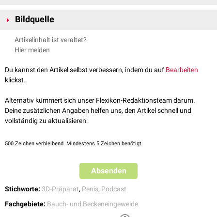
Bei unbeschnittenen Männern wird die Glans penis vom
Präputium
, der
Vorhaut
, bedeckt. Es ist über das
Frenulum praeputii
mit der Eichel
Bildquelle
verbunden.
Bildquelle Podcast: ©Charles Deluvio /
Unsplash
Am Hinterrand der Eichel sieht man gelegentlich kleine weiße,
Artikelinhalt ist veraltet?
Präparat freundlicherweise zur Verfügung gestellt durch die
wärzchenförmige Ausziehungen, die so genannten Hornzipfel (
Hirsuties
Hier melden
Anatomie der Uni Köln
papillaris penis
).
Du kannst den Artikel selbst verbessern, indem du auf
Bearbeiten
klickst.
FlexTalk – Unter der Gürtellinie: Der
Alternativ kümmert sich unser Flexikon-Redaktionsteam darum.
Penis
Deine zusätzlichen Angaben helfen uns, den Artikel schnell und
vollständig zu aktualisieren:
500
Zeichen verbleibend. Mindestens 5 Zeichen benötigt.
Becken (Mann), die Glans penis ist mit Nr. 18 gekennzeichnet
Absenden
Stichworte:
3D-Präparat
,
Penis
,
Podcast
Schema der männlichen Geschlechtsorgane
Fachgebiete:
Bauch- und Beckeneingeweide