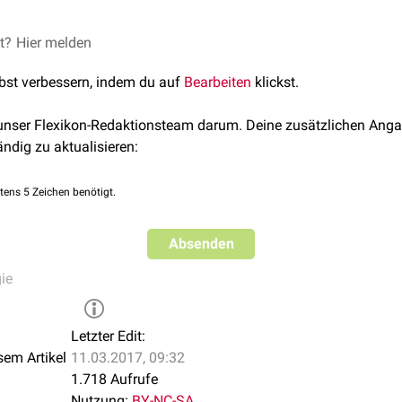
et?
Hier melden
lbst verbessern, indem du auf
Bearbeiten
klickst.
 unser Flexikon-Redaktionsteam darum. Deine zusätzlichen Anga
ändig zu aktualisieren:
tens 5 Zeichen benötigt.
Absenden
ie
Letzter Edit:
sem Artikel
11.03.2017, 09:32
1.718 Aufrufe
Nutzung:
BY-NC-SA