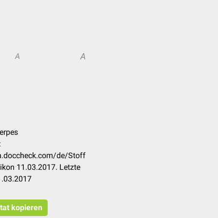
A
A
erpes
:
on.doccheck.com/de/Stoff
ikon 11.03.2017. Letzte
1.03.2017
tat kopieren