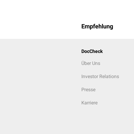
Empfehlung
DocCheck
Über Uns
Investor Relations
Presse
Karriere