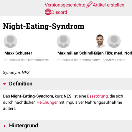
Versionsgeschichte
Artikel erstellen
Discord
Night-Eating-Syndrom
Maxx Schuster
Maximilian Schindler
Bijan Fink
Dr. med. Nor
Student/in der Humanmedizin
Student/in der Zahnmedizin
Arzt | Ärztin
Arzt | Ärztin
Synonym: NES
Definition
Das
Night-Eating-Syndrom
, kurz
NES
, ist eine
Essstörung
, die sich
durch nächtlichen
Heißhunger
mit impulsiver Nahrungsaufnahme
äußert.
Hintergrund