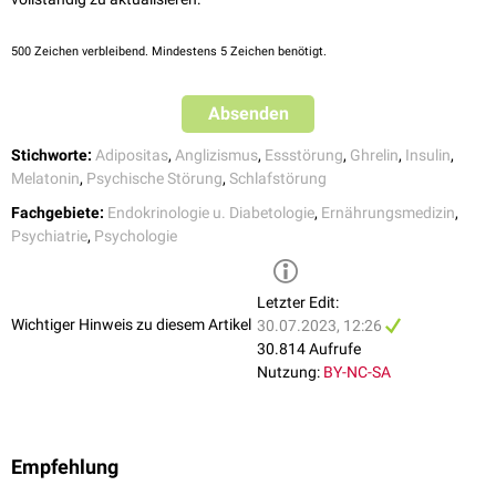
verminderte
Lebensqualität
Übergewicht
bis hin zur
Adipositas
koronare Herzkrankheit
(KHK)
500
Zeichen verbleibend. Mindestens 5 Zeichen benötigt.
Viele der Betroffenen berichten über emotionalem
Missbrauch
und
körperlicher Vernachlässigung in der Kindheit.
Absenden
Stichworte:
Adipositas
,
Anglizismus
,
Essstörung
,
Ghrelin
,
Insulin
,
Melatonin
,
Psychische Störung
,
Schlafstörung
Fachgebiete:
Endokrinologie u. Diabetologie
,
Ernährungsmedizin
,
Psychiatrie
,
Psychologie
Letzter Edit:
Wichtiger Hinweis zu diesem Artikel
30.07.2023, 12:26
30.814 Aufrufe
Nutzung:
BY-NC-SA
Empfehlung