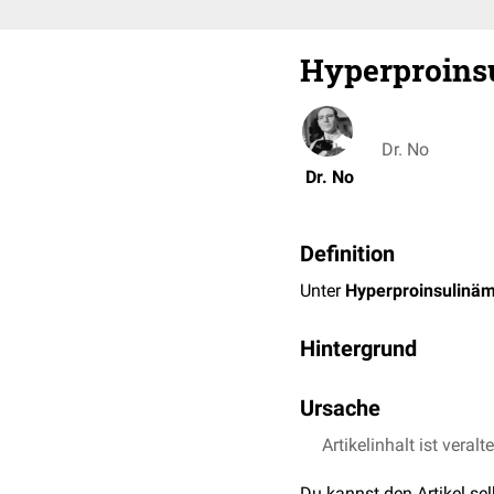
Hyperproins
Dr. No
Dr. No
Definition
Unter
Hyperproinsulinäm
Hintergrund
Das
Hormon
Insulin
wird
Ursache
von Proinsulin im Blut i
Die Ursache für eine Hype
Artikelinhalt ist veralt
den
Prohormon-Konvert
Du kannst den Artikel se