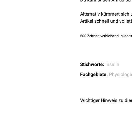
Aktivierung von Proinsulin
Ein
Insulinom
, ein Insul
Alternativ kümmert sich
Artikel schnell und vollst
500
Zeichen verbleibend. Mindes
Stichworte:
Insulin
Fachgebiete:
Physiologi
Wichtiger Hinweis zu die