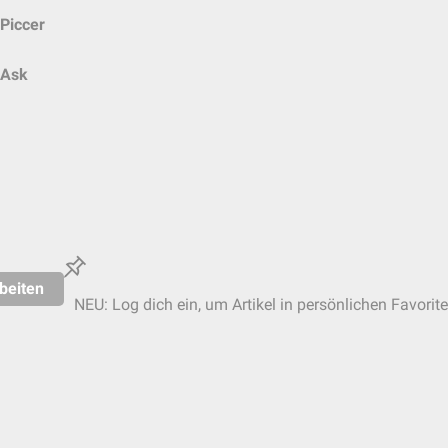
Piccer
Ask
beiten
NEU: Log dich ein, um Artikel in persönlichen Favorit