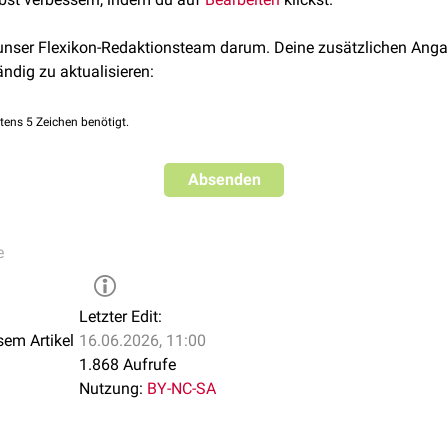
 beteiligt sind, gilt als eine Ursache.
in-produzierender
Tumor
, kann ebenfalls zu einer Hyperproinsulin
 unser Flexikon-Redaktionsteam darum. Deine zusätzlichen Anga
ändig zu aktualisieren:
tens 5 Zeichen benötigt.
Absenden
e
Letzter Edit:
sem Artikel
16.06.2026, 11:00
1.868 Aufrufe
Nutzung:
BY-NC-SA