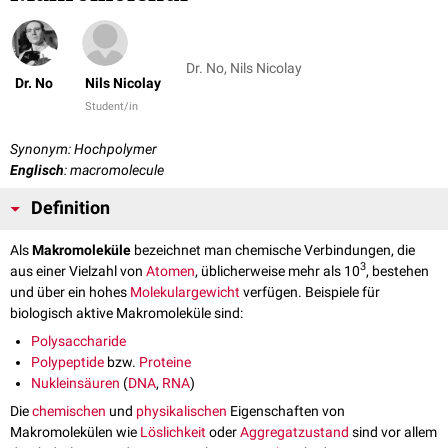
Dr. No, Nils Nicolay
Dr. No
Nils Nicolay
Student/in
Synonym: Hochpolymer
Englisch
: macromolecule
Definition
Als
Makromoleküle
bezeichnet man chemische Verbindungen, die
3
aus einer Vielzahl von
Atomen
, üblicherweise mehr als 10
, bestehen
und über ein hohes
Molekulargewicht
verfügen. Beispiele für
biologisch aktive Makromoleküle sind:
Polysaccharide
Polypeptide
bzw.
Proteine
Nukleinsäuren
(
DNA
,
RNA
)
Die
chemischen
und
physikalischen
Eigenschaften von
Makromolekülen wie
Löslichkeit
oder
Aggregatzustand
sind vor allem