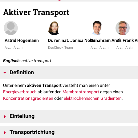
Aktiver Transport
Astrid Högemann
Dr. rer. nat. Janica Nolte
Schahram Arefi
Dr. Frank 
Arzt | Ärztin
DocCheck Team
Arzt | Ärztin
Arzt | Ärztin
Englisch
: active transport
Definition
Unter einem
aktiven Transport
versteht man einen unter
Energieverbrauch
ablaufenden
Membrantransport
gegen einen
Konzentrationsgradienten
oder
elektrochemischen Gradienten
.
Einteilung
Man unterscheidet den primär aktiven vom sekundär und tertiär aktiven
Transportrichtung
Transport.