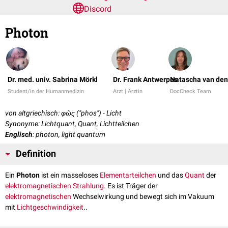
Discord
Photon
Dr. med. univ. Sabrina Mörkl
Dr. Frank Antwerpes
Natascha van den
Student/in der Humanmedizin
Arzt | Ärztin
DocCheck Team
von altgriechisch: φῶς ("phos") - Licht
Synonyme: Lichtquant, Quant, Lichtteilchen
Englisch
: photon, light quantum
Definition
Ein
Photon
ist ein masseloses
Elementarteilchen
und das
Quant
der
elektromagnetischen Strahlung
. Es ist Träger der
elektromagnetischen
Wechselwirkung und bewegt sich im Vakuum
mit
Lichtgeschwindigkeit
..