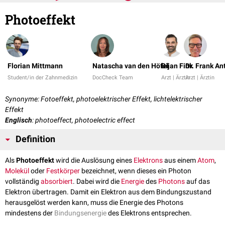
Photoeffekt
Florian Mittmann
Natascha van den Höfel
Bijan Fink
Dr. Frank A
Student/in der Zahnmedizin
DocCheck Team
Arzt | Ärztin
Arzt | Ärztin
Synonyme: Fotoeffekt, photoelektrischer Effekt, lichtelektrischer
Effekt
Englisch
: photoeffect, photoelectric effect
Definition
Als
Photoeffekt
wird die Auslösung eines
Elektrons
aus einem
Atom
,
Molekül
oder
Festkörper
bezeichnet, wenn dieses ein Photon
vollständig
absorbiert
. Dabei wird die
Energie
des
Photons
auf das
Elektron übertragen. Damit ein Elektron aus dem Bindungszustand
herausgelöst werden kann, muss die Energie des Photons
mindestens der
Bindungsenergie
des Elektrons entsprechen.