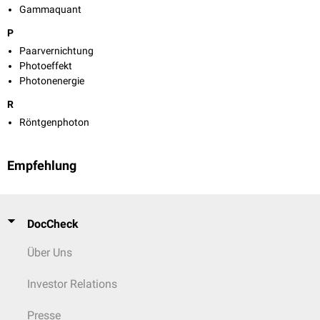
Gammaquant
P
Paarvernichtung
Photoeffekt
Photonenergie
R
Röntgenphoton
Empfehlung
DocCheck
Über Uns
Investor Relations
Presse