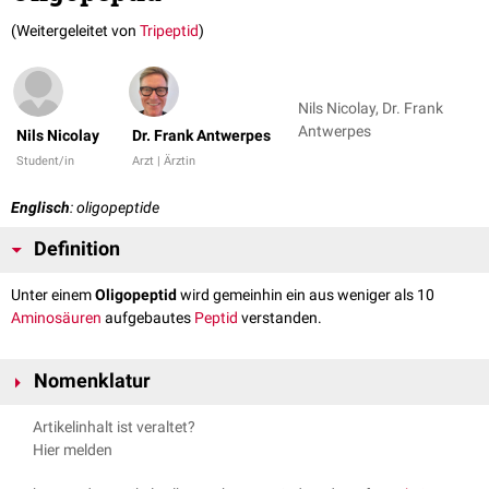
(Weitergeleitet von
Tripeptid
)
Nils Nicolay, Dr. Frank
Antwerpes
Nils Nicolay
Dr. Frank Antwerpes
Student/in
Arzt | Ärztin
Englisch
: oligopeptide
Definition
Unter einem
Oligopeptid
wird gemeinhin ein aus weniger als 10
Aminosäuren
aufgebautes
Peptid
verstanden.
Nomenklatur
Die Oligopeptide werden systematisch nach der Anzahl ihrer
Artikelinhalt ist veraltet?
Aminosäuren benannt:
Hier melden
Anzahl