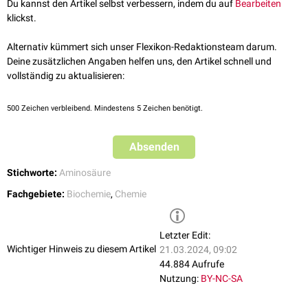
Name
Beispiel
Du kannst den Artikel selbst verbessern, indem du auf
Bearbeiten
Aminosäuren
klickst.
2
Dipeptid
Carnosin
Alternativ kümmert sich unser Flexikon-Redaktionsteam darum.
Deine zusätzlichen Angaben helfen uns, den Artikel schnell und
3
Tripeptid
Ophthalminsäure
vollständig zu aktualisieren:
4
Tetrapeptid
Tuftsin
500
Zeichen verbleibend. Mindestens 5 Zeichen benötigt.
5
Pentapeptid
Enkephalin
Absenden
6
Hexapeptid
Neuromedin N
Stichworte:
Aminosäure
7
Heptapeptid
Bremelanotid
Fachgebiete:
Biochemie
,
Chemie
8
Oktapeptid
Angiotensin II
Letzter Edit:
9
Nonapeptid
Angiotensin [1-9]
Wichtiger Hinweis zu diesem Artikel
21.03.2024, 09:02
44.884 Aufrufe
10
Dekapeptid
Angiotensin I
Nutzung:
BY-NC-SA