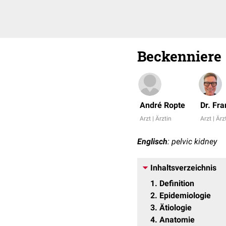
Beckenniere
André Ropte
Dr. Fr
Arzt | Ärztin
Arzt | Ärz
Englisch
: pelvic kidney
Inhaltsverzeichnis
1
Definition
2
Epidemiologie
3
Ätiologie
4
Anatomie