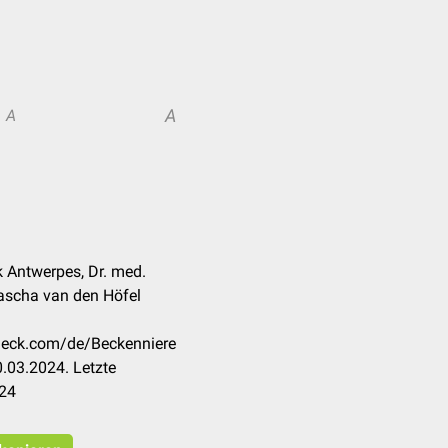
A
A
k Antwerpes, Dr. med.
ascha van den Höfel
check.com/de/Beckenniere
.03.2024. Letzte
024