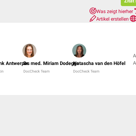
Zitat
Was zeigt hierher
Artikel erstellen
A
ank Antwerpes
Dr. med. Miriam Dodegge
Natascha van den Höfel
tin
DocCheck Team
DocCheck Team