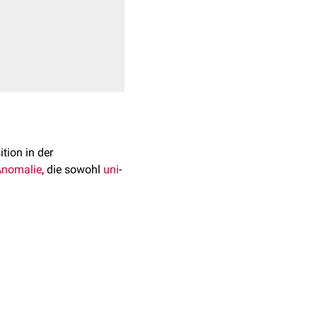
ition in der
Anomalie
, die sowohl
uni
-
matisch
bleibt.
[
1
]
itt.
mbryonalentwicklung
.
er
Urniere
und steigen