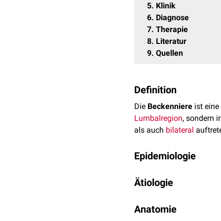
5
Klinik
6
Diagnose
7
Therapie
8
Literatur
9
Quellen
Definition
Die
Beckenniere
ist ein
Lumbalregion
, sondern 
als auch
bilateral
auftret
Epidemiologie
Die genaue
Prävalenz
der
Ätiologie
Schätzungen gehen jedoch
Die Ursachen für eine Be
Anatomie
Die Nieren entwickeln sic