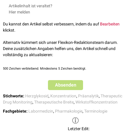
Therapiekontrolle nennt man
Therapeutisches Drug Monitoring
(TDM).
Bei Medikamentenspiegeln ist häufig der Zeitpunkt der
Blutabnahme
im
Artikelinhalt ist veraltet?
Verhältnis zur Applikation des Medikamentes wichtig. Hier wird z.B.
Hier melden
unterschieden, ob es sich um einen
Spitzenspiegel
oder einen
Talspiegel
handelt.
Du kannst den Artikel selbst verbessern, indem du auf
Bearbeiten
klickst.
Alternativ kümmert sich unser Flexikon-Redaktionsteam darum.
Deine zusätzlichen Angaben helfen uns, den Artikel schnell und
vollständig zu aktualisieren:
500
Zeichen verbleibend. Mindestens 5 Zeichen benötigt.
Absenden
Stichworte:
Herzglykosid
,
Konzentration
,
Präanalytik
,
Therapeutic
Drug Monitoring
,
Therapeutische Breite
,
Wirkstoffkonzentration
Fachgebiete:
Labormedizin
,
Pharmakologie
,
Terminologie
Letzter Edit: