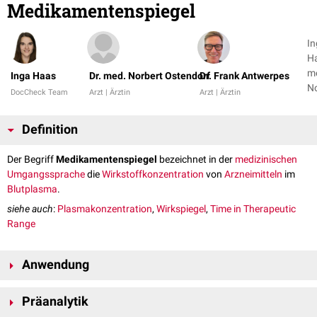
Medikamentenspiegel
In
Ha
m
Inga Haas
Dr. med. Norbert Ostendorf
Dr. Frank Antwerpes
No
DocCheck Team
Arzt | Ärztin
Arzt | Ärztin
Os
+ 
Definition
Der Begriff
Medikamentenspiegel
bezeichnet in der
medizinischen
Umgangssprache
die
Wirkstoffkonzentration
von
Arzneimitteln
im
Blutplasma
.
siehe auch
:
Plasmakonzentration
,
Wirkspiegel
,
Time in Therapeutic
Range
Anwendung
Insbesondere bei
Medikamenten
mit geringer
therapeutischer Breite
ist
Präanalytik
eine regelmäßige Spiegelbestimmung unerlässlich. Diese Art der