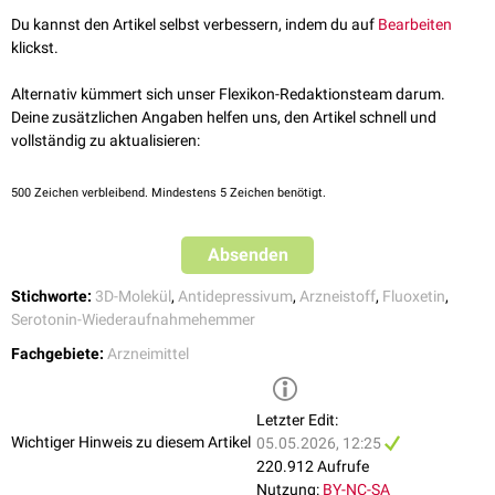
Tramadol
,
Johanniskraut
): erhöhtes Risiko eines serotonergen
der Therapie erforderlich.
Du kannst den Artikel selbst verbessern, indem du auf
Bearbeiten
Syndroms
klickst.
Tamoxifen
: verminderte Wirksamkeit durch Hemmung der CYP2D6-
vermittelten Aktivierung
Alternativ kümmert sich unser Flexikon-Redaktionsteam darum.
Trizyklische Antidepressiva
und
Antipsychotika
: erhöhte
Deine zusätzlichen Angaben helfen uns, den Artikel schnell und
Plasmaspiegel durch CYP2D6-Hemmung
vollständig zu aktualisieren:
Betablocker
(z.B.
Metoprolol
): verstärkte Wirkung und
Nebenwirkungen möglich
Antikoagulanzien
und
Thrombozytenaggregationshemmer
: erhöhtes
500
Zeichen verbleibend. Mindestens 5 Zeichen benötigt.
Blutungsrisiko
Arzneistoffe mit QT-verlängernder Wirkung: erhöhtes Risiko für
QT-
Absenden
Verlängerung
und
Torsade-de-pointes-Tachykardie
Aufgrund der langen
Plasmahalbwertszeit
von Fluoxetin und seines
Stichworte:
3D-Molekül
,
Antidepressivum
,
Arzneistoff
,
Fluoxetin
,
aktiven Metaboliten
Norfluoxetin
können Wechselwirkungen auch noch
Serotonin-Wiederaufnahmehemmer
Wochen nach Absetzen auftreten.
Fachgebiete:
Arzneimittel
Letzter Edit:
Wichtiger Hinweis zu diesem Artikel
05.05.2026, 12:25
220.912 Aufrufe
Nutzung:
BY-NC-SA