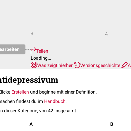
A
A
earbeiten
Teilen
Loading...
Was zeigt hierher
Versionsgeschichte
A
ntidepressivum
Klicke
Erstellen
und beginne mit einer Definition.
machen findest du im
Handbuch
.
in dieser Kategorie, von 42 insgesamt.
A
B