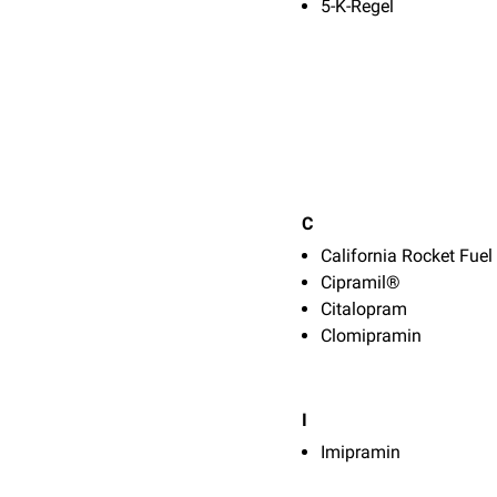
5-K-Regel
C
California Rocket Fuel
Cipramil®
Citalopram
Clomipramin
I
Imipramin