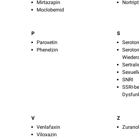
Mirtazapin
Nortript
Moclobemid
P
S
Paroxetin
Seroto
Phenelzin
Seroton
Wiede
Sertrali
Sexuell
SNRI
SSRI-be
Dysfun
V
Z
Venlafaxin
Zurano
Viloxazin