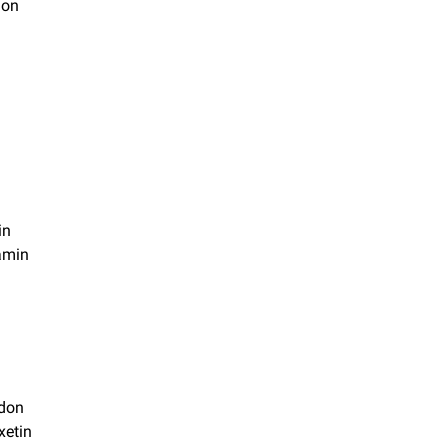
ion
in
amin
don
xetin