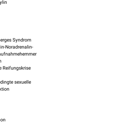
ylin
nerges Syndrom
in-Noradrenalin-
raufnahmehemmer
n
e Reifungskrise
dingte sexuelle
ktion
lon