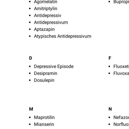
Agomelatin
Buprop
Amitriptylin
Antidepressiv
Antidepressivum
Aptazapin
Atypisches Antidepressivum
D
F
Depressive Episode
Fluoxet
Desipramin
Fluvox
Dosulepin
M
N
Maprotilin
Nefazo
Mianserin
Norfluo