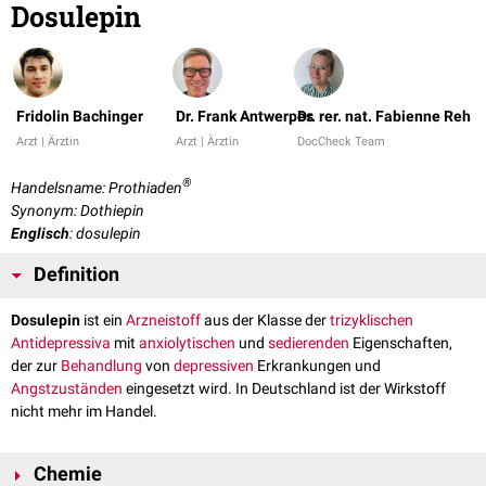
Dosulepin
Fridolin Bachinger
Dr. Frank Antwerpes
Dr. rer. nat. Fabienne Reh
Arzt | Ärztin
Arzt | Ärztin
DocCheck Team
®
Handelsname: Prothiaden
Synonym: Dothiepin
Englisch
: dosulepin
Definition
Dosulepin
ist ein
Arzneistoff
aus der Klasse der
trizyklischen
Antidepressiva
mit
anxiolytischen
und
sedierenden
Eigenschaften,
der zur
Behandlung
von
depressiven
Erkrankungen und
Angstzuständen
eingesetzt wird. In Deutschland ist der Wirkstoff
nicht mehr im Handel.
Chemie