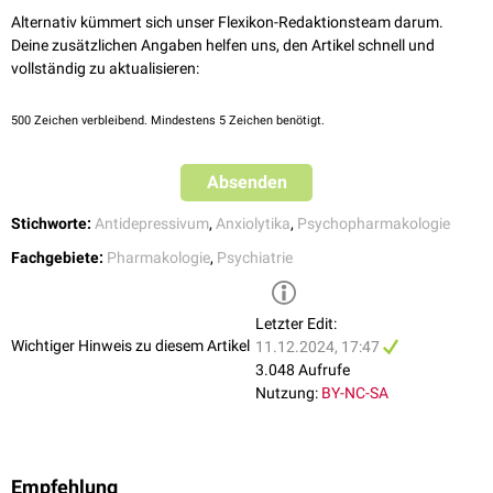
Überdosierungen
von Dosulepin (> 5 mg/kg) können zu
kardiovaskulärer
Alternativ kümmert sich unser Flexikon-Redaktionsteam darum.
Toxizität
und schwerer Hypotonie führen und sind mit hoher
Mortalität
Deine zusätzlichen Angaben helfen uns, den Artikel schnell und
verbunden.
vollständig zu aktualisieren:
500
Zeichen verbleibend. Mindestens 5 Zeichen benötigt.
Absenden
Stichworte:
Antidepressivum
,
Anxiolytika
,
Psychopharmakologie
Fachgebiete:
Pharmakologie
,
Psychiatrie
Letzter Edit:
Wichtiger Hinweis zu diesem Artikel
11.12.2024, 17:47
3.048 Aufrufe
Nutzung:
BY-NC-SA
Empfehlung