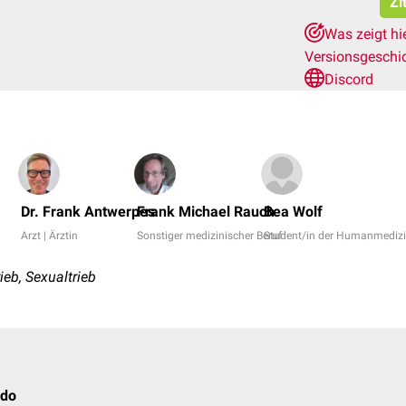
Zi
Was zeigt hi
Versionsgeschi
Discord
Dr. Frank Antwerpes
Frank Michael Rauch
Bea Wolf
Arzt | Ärztin
Sonstiger medizinischer Beruf
Student/in der Humanmediz
eb, Sexualtrieb
ido