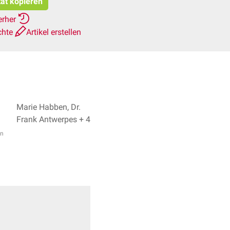
tat kopieren
erher
chte
Artikel erstellen
Marie Habben, Dr.
Frank Antwerpes + 4
in