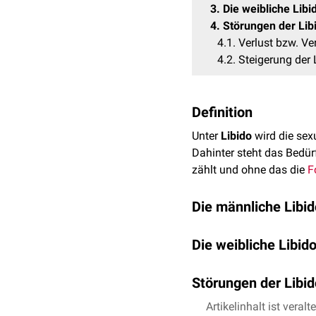
3
Die weibliche Libi
4
Störungen der Lib
4.1
Verlust bzw. Ve
4.2
Steigerung der 
Definition
Unter
Libido
wird die sex
Dahinter steht das Bedür
zählt und ohne das die
F
Die männliche Libid
Der Geschlechtstrieb sei
Die weibliche Libid
des Mannes durch den w
ein männliches Individuu
Die Libido der Frau wird
verteilen und seine Art 
Störungen der Libid
Zu erkennen ist, dass Fr
und schneller zu erreichen
eine Befruchtung und dam
Verschiedene Erkrankung
Artikelinhalt ist veralt