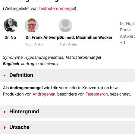
(Weitergeleitet von
Testosteronmangel
)
Dr. No, D
Frank
Antwer
Dr. No
Dr. Frank Antwerpes
Dr. med. Maximilian Wocker
+ 1
Arzt | Ärztin
Arzt | Ärztin
Synonyme: Hypoandrogenismus, Testosteronmangel
Englisch
: androgen deficiency
Definition
Als
Androgenmangel
wird die verminderte Konzentration bzw.
Produktion von
Androgenen
, besonders von
Testosteron
, bezeichnet.
Hintergrund
Androgene sind
Sexualhormone
, die in den
Gonaden
und in der
Ursache
Nebennierenrinde
aus
Cholesterol
gebildet werden. Die Synthese wird
durch einen komplexen Regelkreis reguliert. Maßgeblich beteiligt ist