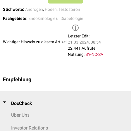
Relevanz nicht eindeutig geklärt ist, da der Mangel häufig im Rahmen der
Klimakteriums auftritt und hier die Symptomatik eines
Stichworte:
Androgen
,
Hoden
,
Testosteron
Östrogenmangelsüberwiegt
.
Fachgebiete:
Endokrinologie u. Diabetologie
Letzter Edit:
Wichtiger Hinweis zu diesem Artikel
21.03.2024, 08:54
22.441 Aufrufe
Nutzung:
BY-NC-SA
Empfehlung
DocCheck
Über Uns
Investor Relations