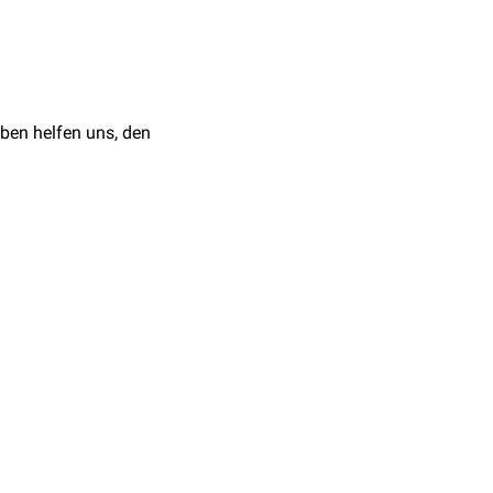
gend eine
viszerale
 mit einem erhöhten
mt.
ben helfen uns, den