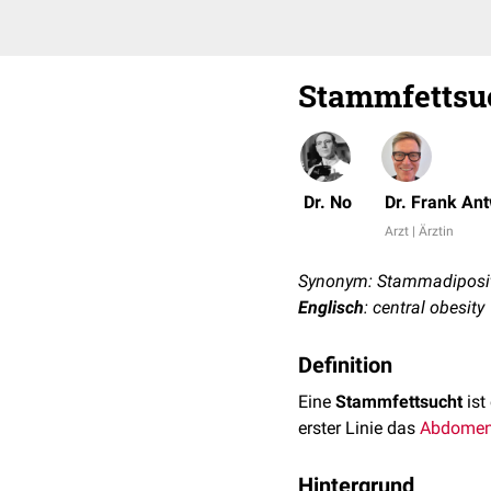
Stammfettsu
Dr. No
Dr. Frank An
Arzt | Ärztin
Synonym: Stammadiposi
Englisch
: central obesity
Definition
Eine
Stammfettsucht
ist
erster Linie das
Abdome
Hintergrund