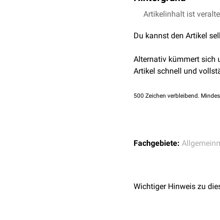
Die Stammfettsucht ents
Artikelinhalt ist veralt
Fettspeicherung vorliegt,
Du kannst den Artikel se
kardiovaskulären Risiko
Stammfettsucht ist auc
Alternativ kümmert sich
Artikel schnell und vollst
500
Zeichen verbleibend. Mindes
Fachgebiete:
Allgemein
Wichtiger Hinweis zu die