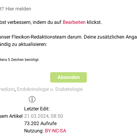
pricht dem männlichen Fettverteilungsmuster, bei dem überwie
et?
Hier melden
 die den typischen "
Bierbauch
" erzeugt. Eine Stammfettsucht ist
lbst verbessern, indem du auf
Bearbeiten
klickst.
verbunden.
h ein Symptom, das im Rahmen eines
Cushing-Syndroms
vorkom
 unser Flexikon-Redaktionsteam darum. Deine zusätzlichen Anga
ändig zu aktualisieren:
tens 5 Zeichen benötigt.
Absenden
medizin
,
Endokrinologie u. Diabetologie
Letzter Edit:
sem Artikel
21.03.2024, 08:50
73.202 Aufrufe
Nutzung:
BY-NC-SA