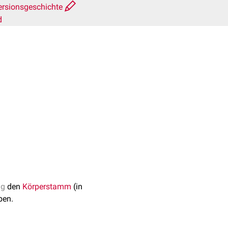
ersionsgeschichte
d
ng
den
Körperstamm
(in
ben.