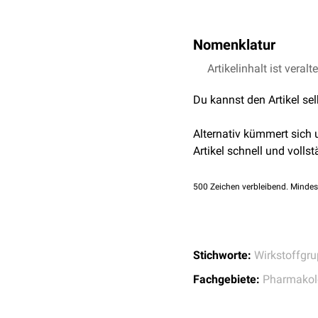
Nomenklatur
In der Pharmakologie wir
Artikelinhalt ist veralt
abgeleiteten
halbsynthet
Du kannst den Artikel se
dient er auch als
Synon
Alternativ kümmert sich
Artikel schnell und vollst
500
Zeichen verbleibend. Mindes
Stichworte:
Wirkstoffgr
Fachgebiete:
Pharmakol