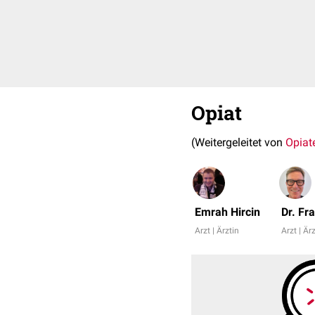
Opiat
(Weitergeleitet von
Opiat
Emrah Hircin
Dr. Fr
Arzt | Ärztin
Arzt | Är