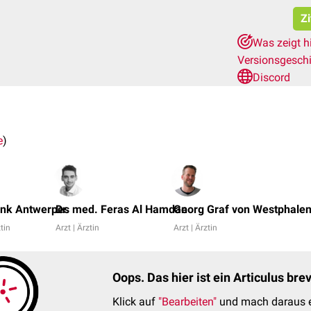
Zi
Was zeigt h
Versionsgesch
Discord
e
)
ank Antwerpes
Dr. med. Feras Al Hamdan
Georg Graf von Westphale
ztin
Arzt | Ärztin
Arzt | Ärztin
Oops. Das hier ist ein Articulus br
Klick auf
"Bearbeiten"
und mach daraus e