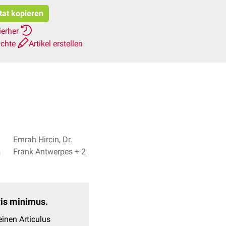
tat kopieren
ierher
ichte
Artikel erstellen
Emrah Hircin, Dr.
Frank Antwerpes + 2
n
evis minimus.
inen Articulus