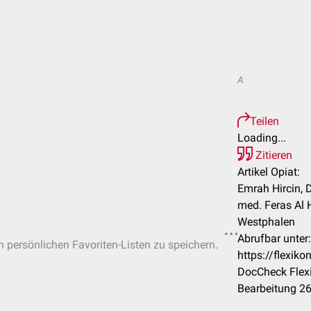
A
Teilen
Loading...
Zitieren
Artikel Opiat:
Emrah Hircin, D
med. Feras Al
Westphalen
Abrufbar unter:
in persönlichen Favoriten-Listen zu speichern.
https://flexik
DocCheck Flexi
Bearbeitung 2