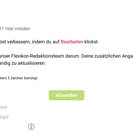
d der Begriff "Opiat" heute (2018) meist für Opiumalkaloide
et?
Hier melden
und
ischen
und nichtpeptidischen Arzneistoffe verwendet. Im klini
lbst verbessern, indem du auf
Bearbeiten
klickst.
ym
für den Terminus "
Opioide
".
 unser Flexikon-Redaktionsteam darum. Deine zusätzlichen Anga
ändig zu aktualisieren:
tens 5 Zeichen benötigt.
Absenden
uppe
ogie