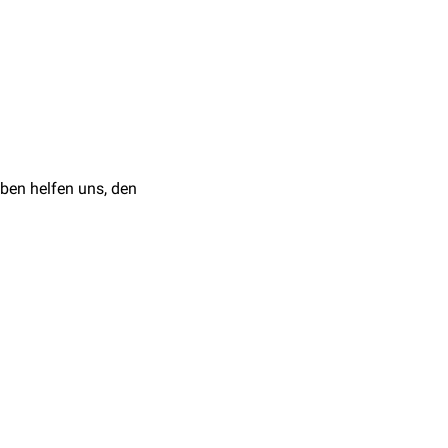
die von ihnen
schen Sprachgebrauch
ben helfen uns, den