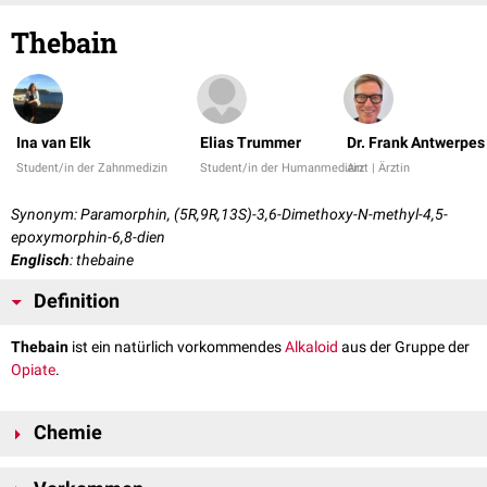
Thebain
Ina van Elk
Elias Trummer
Dr. Frank Antwerpes
Student/in der Zahnmedizin
Student/in der Humanmedizin
Arzt | Ärztin
Synonym: Paramorphin, (5R,9R,13S)-3,6-Dimethoxy-N-methyl-4,5-
epoxymorphin-6,8-dien
Englisch
: thebaine
Definition
Thebain
ist ein natürlich vorkommendes
Alkaloid
aus der Gruppe der
Opiate
.
Chemie
Thebain ist ein zum
Morphin
-Typ zählendes Opium-Alkaloid mit der