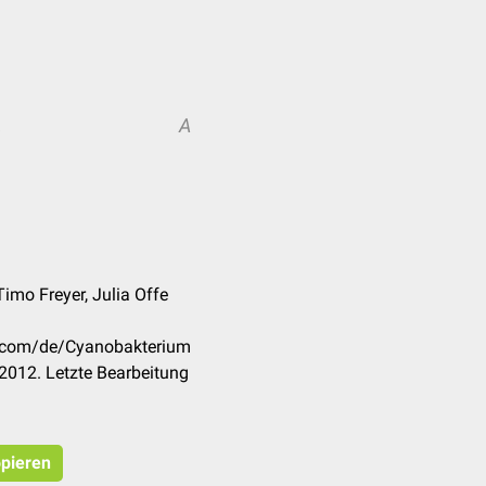
A
A
Timo Freyer, Julia Offe
k.com/de/Cyanobakterium
2012. Letzte Bearbeitung
opieren