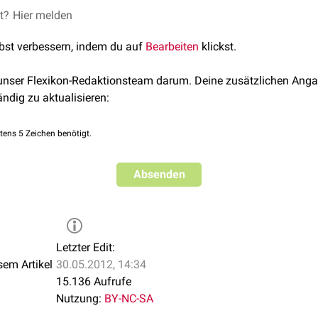
sehr unterschiedliche
et?
Hier melden
Toxine
, die bei massenhaftem Auftreten de
den Menschen ein Gesundheitsrisiko darstellen können.
lbst verbessern, indem du auf
Bearbeiten
klickst.
 unser Flexikon-Redaktionsteam darum. Deine zusätzlichen Anga
ändig zu aktualisieren:
tens 5 Zeichen benötigt.
Absenden
Letzter Edit:
sem Artikel
30.05.2012, 14:34
15.136 Aufrufe
Nutzung:
BY-NC-SA