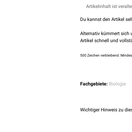
Viele Arten produzieren 
Artikelinhalt ist veralt
("Algenblüte") auch für 
Du kannst den Artikel se
Alternativ kümmert sich
Artikel schnell und vollst
500
Zeichen verbleibend. Mindes
Fachgebiete:
Biologie
Wichtiger Hinweis zu die