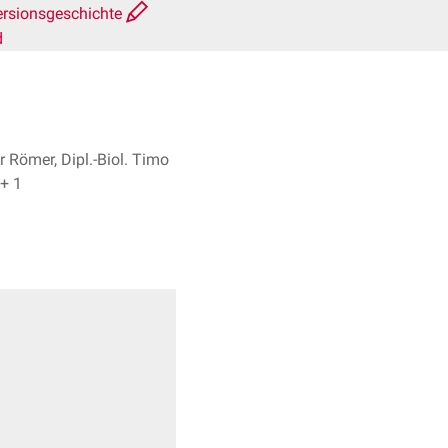
ersionsgeschichte
d
 Römer, Dipl.-Biol. Timo
Freyer + 1