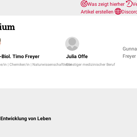
Was zeigt hierher
V
Artikel erstellen
Discor
rium
Gunnar
.-Biol. Timo Freyer
Julia Offe
e/in | Chemiker/in | Naturwissenschaftler/in
Sonstiger medizinischer Beruf
 Entwicklung von Leben