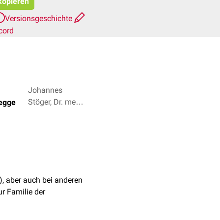
 kopieren
Versionsgeschichte
cord
Johannes
Stöger, Dr. med.
egge
Jannik Winter +
2
, aber auch bei anderen
r Familie der