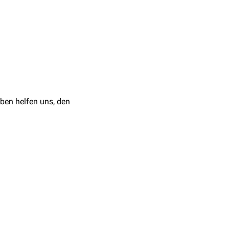
Teil, dem
e Farbe von Phycocyanin
tionszentrum von
ben helfen uns, den