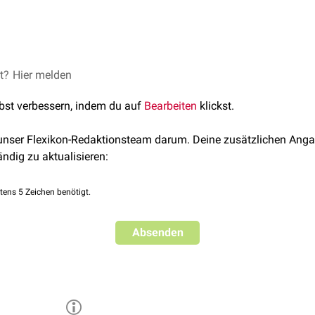
s einem
Proteinanteil
, dem
Apoprotein
, und einem
chromophoren
CB hat eine ähnliche Struktur wie
Bilirubin
und ist für die blau
Fähigkeit, Licht zu
et?
Hier melden
absorbieren
und auf das
Photosynthese
-Reak
. Damit wird die Lichtenergie photosynthetisch nutzbar.
lbst verbessern, indem du auf
Bearbeiten
klickst.
 unser Flexikon-Redaktionsteam darum. Deine zusätzlichen Anga
ändig zu aktualisieren:
tens 5 Zeichen benötigt.
Absenden