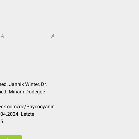
A
A
ed. Jannik Winter, Dr.
 med. Miriam Dodegge
check.com/de/Phycocyanin
04.2024. Letzte
25