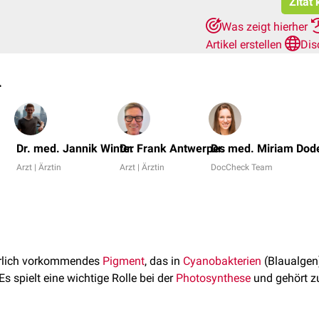
Zitat
Was zeigt hierher
Artikel erstellen
Dis
n
Dr. med. Jannik Winter
Dr. Frank Antwerpes
Dr. med. Miriam Dod
Arzt | Ärztin
Arzt | Ärztin
DocCheck Team
ürlich vorkommendes
Pigment
, das in
Cyanobakterien
(Blaualgen)
Es spielt eine wichtige Rolle bei der
Photosynthese
und gehört zu