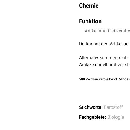
Chemie
Phycocyanin besteht au
Funktion
Phycocyanobilin
(PCB). P
verantwortlich.
Phycocyanin besitzt die 
Artikelinhalt ist veralt
Chlorophyll
zu übertragen
Du kannst den Artikel se
Alternativ kümmert sich
Artikel schnell und vollst
500
Zeichen verbleibend. Mindes
Stichworte:
Farbstoff
Fachgebiete:
Biologie