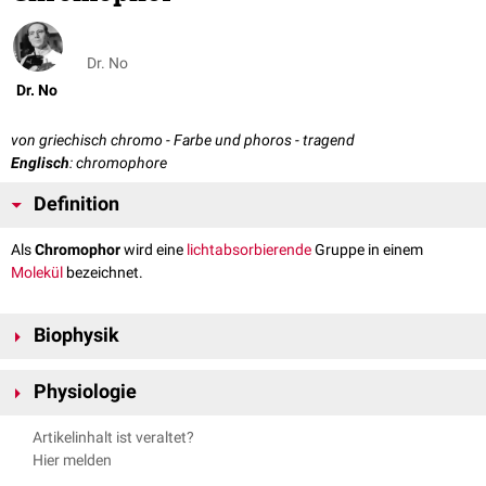
Dr. No
Dr. No
von griechisch chromo - Farbe und phoros - tragend
Englisch
: chromophore
Definition
Als
Chromophor
wird eine
lichtabsorbierende
Gruppe in einem
Molekül
bezeichnet.
Biophysik
Chromophore Gruppen besitzen typischerweise eine oder mehrere
Physiologie
Doppelbindungen
oder einen
aromatischen
Kohlenstoffring
. Über diese
Strukturen sind sie in der Lage,
Photonen
zu absorbieren, wodurch ein
Die Lichtabsorption über eine chromophore Gruppe kann die biologische
Artikelinhalt ist veraltet?
Elektron
in ein anderes Energieniveau gebracht wird. Je nach Aufbau
Aktivität eines Moleküls verändern. Ein bekanntes Beispiel ist der
Hier melden
sind sie in der Lage, Licht unterschiedlicher
Wellenlängen
zu absorbieren.
Sehfarbstoff
Rhodopsin
. Die Absorption von Licht führt zu einer
Die
Häm
-Gruppe im
Hämoglobin
ist bespielsweise ein Chromophor, dass