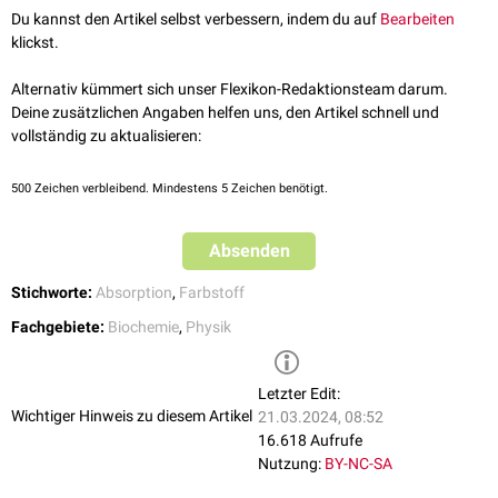
Isomerisierung
vom 11-cis-Retinal zu all-trans-Retinal, wodurch eine
Du kannst den Artikel selbst verbessern, indem du auf
Bearbeiten
Licht im Bereich zwischen 520 bis 600
nm
absorbiert. Die Bindung von
Enzymkaskade angestoßen wird.
klickst.
Liganden
an ein Chromophor kann die Absorptionseigenschaften
verändern. Hämoglobin mit oder ohne gebundenen
Sauerstoff
hat
Alternativ kümmert sich unser Flexikon-Redaktionsteam darum.
entsprechend verschiedene
Absorptionsmaxima
.
Deine zusätzlichen Angaben helfen uns, den Artikel schnell und
vollständig zu aktualisieren:
500
Zeichen verbleibend. Mindestens 5 Zeichen benötigt.
Absenden
Stichworte:
Absorption
,
Farbstoff
Fachgebiete:
Biochemie
,
Physik
Letzter Edit:
Wichtiger Hinweis zu diesem Artikel
21.03.2024, 08:52
16.618 Aufrufe
Nutzung:
BY-NC-SA