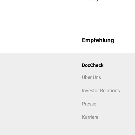
Empfehlung
DocCheck
Über Uns
Investor Relations
Presse
Karriere