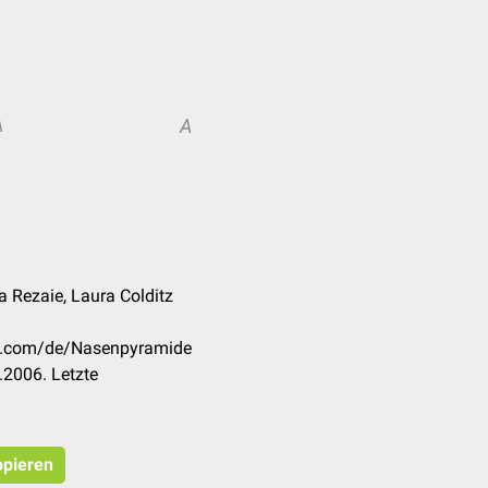
A
A
a Rezaie, Laura Colditz
ck.com/de/Nasenpyramide
.2006. Letzte
opieren