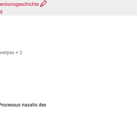
ersionsgeschichte
rd
Dr. No, Dr. Frank Antwerpes + 2
Processus nasalis des