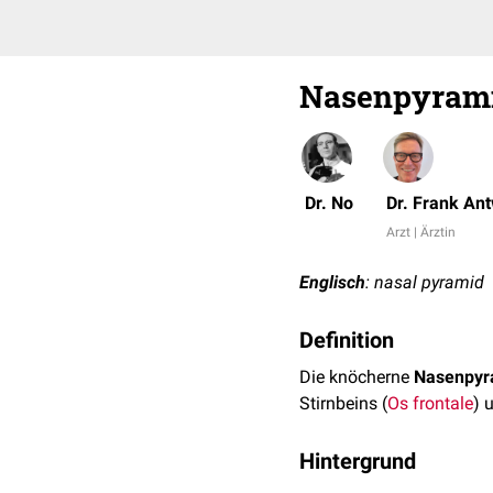
Nasenpyram
Dr. No
Dr. Frank An
Arzt | Ärztin
Englisch
: nasal pyramid
Definition
Die knöcherne
Nasenpyr
Stirnbeins (
Os frontale
) 
Hintergrund