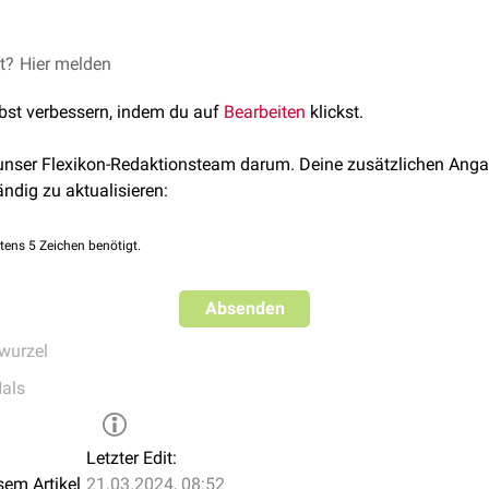
durch ihren Sitz in der Mitte des
Gesichts
maßgeblich zur Ästhe
en Nasenpyramide kommt es zur
Höckernase
.
et?
mide gehört zu den häufigsten Knochenfrakturen des menschli
Hier melden
lbst verbessern, indem du auf
Bearbeiten
klickst.
 unser Flexikon-Redaktionsteam darum. Deine zusätzlichen Anga
ändig zu aktualisieren:
tens 5 Zeichen benötigt.
Absenden
wurzel
als
Letzter Edit:
sem Artikel
21.03.2024, 08:52