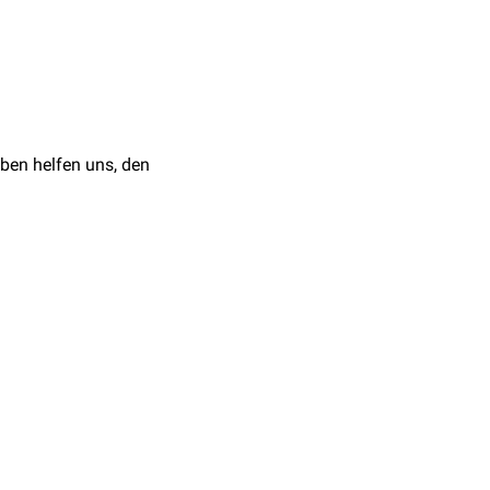
tik des
Mittelgesicht
bei.
chen Körpers.
ben helfen uns, den