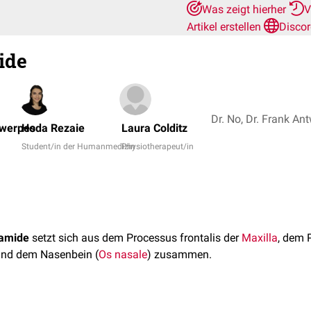
Was zeigt hierher
V
Artikel erstellen
Disco
ide
twerpes
Hoda Rezaie
Laura Colditz
Student/in der Humanmedizin
Physiotherapeut/in
amide
setzt sich aus dem Processus frontalis der
Maxilla
, dem 
und dem Nasenbein (
Os nasale
) zusammen.