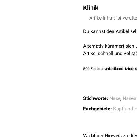
Die Nasenpyramide trägt 
Klinik
Bei einer zu prominent
Die
Artikelinhalt ist veralt
Fraktur
der Nasenpyra
Du kannst den Artikel se
Alternativ kümmert sich
Artikel schnell und vollst
500
Zeichen verbleibend. Mindes
Stichworte:
Nase
,
Nasen
Fachgebiete:
Kopf und H
Wichtiger Hinweis zu die