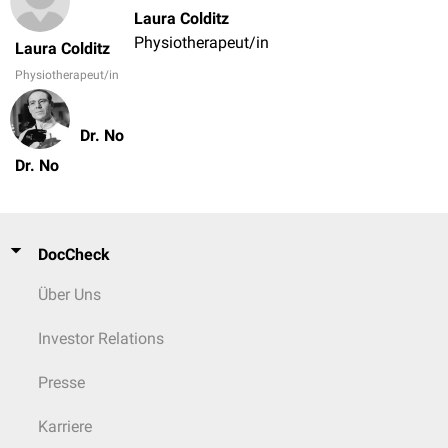
Laura Colditz
Physiotherapeut/in
Laura Colditz
Physiotherapeut/in
Dr. No
Dr. No
DocCheck
Über Uns
Investor Relations
Presse
Karriere