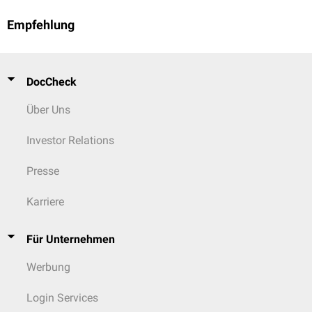
Empfehlung
DocCheck
Über Uns
Investor Relations
Presse
Karriere
Für Unternehmen
Werbung
Login Services