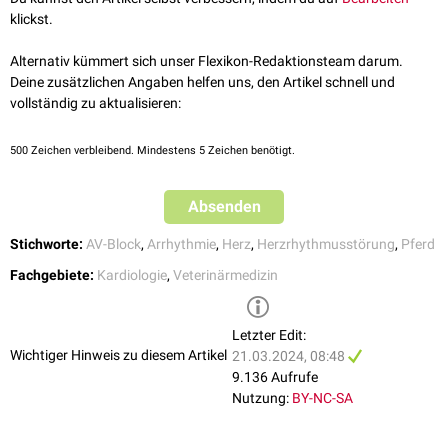
Basen-Haushalt
u.ä.).
Kreislauf-Systems. In: Brehm W, Gehlen H, Ohnesorge B, Wehrend A
Mobitz I: Die
PQ-Dauer
wird stetig länger, bis letztendlich ein QRS-
klickst.
(Hrsg.). 2017. Handbuch Pferdepraxis. 4., vollständig überarbeitete
Komplex ausfällt.
und erweiterte Auflage. Stuttgart: Enke Verlag in Georg Thieme
Mobitz II: Das PQ-Intervall ist konstant, es fällt jedoch regelmäßig ein
Alternativ kümmert sich unser Flexikon-Redaktionsteam darum.
Verlag KG. 237-283. ISBN: 978-3-13-219621-6
QRS-Komplex aus.
Deine zusätzlichen Angaben helfen uns, den Artikel schnell und
vollständig zu aktualisieren:
500
Zeichen verbleibend. Mindestens 5 Zeichen benötigt.
Absenden
Stichworte:
AV-Block
,
Arrhythmie
,
Herz
,
Herzrhythmusstörung
,
Pferd
Fachgebiete:
Kardiologie
,
Veterinärmedizin
Letzter Edit:
Wichtiger Hinweis zu diesem Artikel
21.03.2024, 08:48
9.136 Aufrufe
Nutzung:
BY-NC-SA