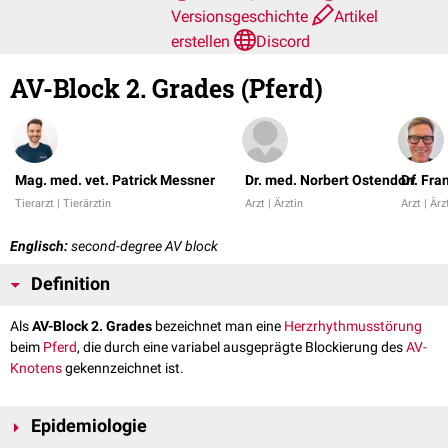
Versionsgeschichte
Artikel
erstellen
Discord
AV-Block 2. Grades (Pferd)
Mag. med. vet. Patrick Messner
Dr. med. Norbert Ostendorf
Dr. Fra
Tierarzt | Tierärztin
Arzt | Ärztin
Arzt | Ärz
Englisch:
second-degree AV block
Definition
Als
AV-Block 2. Grades
bezeichnet man eine
Herzrhythmusstörung
beim
Pferd
, die durch eine variabel ausgeprägte Blockierung des
AV-
Knotens
gekennzeichnet ist.
Epidemiologie