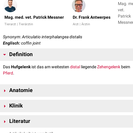
Mag. m
vet.
Patrick
Mag. med. vet. Patrick Messner
Dr. Frank Antwerpes
Messner
Tierarzt | Tierärztin
Arzt | Ärztin
Dr. Fran
Antwer
Synonym: Articulatio interphalangea distalis
Englisch:
coffin joint
Definition
Das
Hufgelenk
ist das am weitesten
distal
liegende
Zehengelenk
beim
Pferd
.
Anatomie
Das Hufgelenk bildet das letzte Gelenk an der distalen
Gliedmaße
und
Klinik
stellt das Pendant zum
Klauengelenk
beim
Wiederkäuer
bzw.
Schwein
sowie dem
Krallengelenk
beim
Fleischfresser
dar.
Das Hufgelenk kann über den Recessus dorsalis
punktiert
werden.
Literatur
Hierbei muss die Gliedmaße aufgehoben werden, worauf etwa 20
mm
Knochen
oberhalb des
proximalen
Hornschuhrandes und 20 mm
lateral
oder
Nickel, Richard, August Schummer, Eugen Seiferle. Band I:
Das Gelenk wird von drei
Knochen
gebildet: