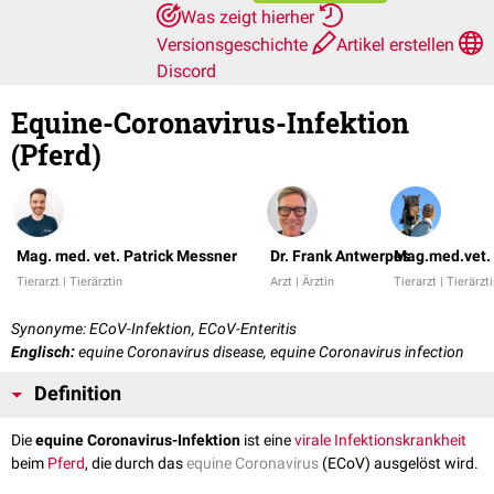
Was zeigt hierher
Versionsgeschichte
Artikel erstellen
Discord
Equine-Coronavirus-Infektion
(Pferd)
Mag. med. vet. Patrick Messner
Dr. Frank Antwerpes
Mag.med.vet.
Tierarzt | Tierärztin
Arzt | Ärztin
Tierarzt | Tierärzt
Synonyme: ECoV-Infektion, ECoV-Enteritis
Englisch:
equine Coronavirus disease, equine Coronavirus infection
Definition
Die
equine Coronavirus-Infektion
ist eine
virale
Infektionskrankheit
beim
Pferd
, die durch das
equine Coronavirus
(ECoV) ausgelöst wird.