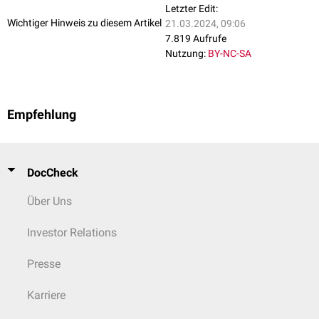
Equids
Vet Pathol, 52 (6), 1148-56 Nov 2015, abgerufen am
Letzter Edit:
08.03.2020
Wichtiger Hinweis zu diesem Artikel
21.03.2024, 09:06
↑
Stephen M. Reed, Warwick M. Bayly, Debra C. Sellon. Equine internal
7.819 Aufrufe
medicine. 4th edition. Elsevier, 2018
Nutzung:
BY-NC-SA
↑
Palm Beach Equine Clinic.
Equine Coronavirus vs. COVID-19: Two
distinctly different diseases
, abgerufen am 16.03.2020
Empfehlung
DocCheck
Über Uns
Investor Relations
Presse
Karriere