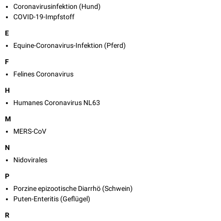
Coronavirusinfektion (Hund)
COVID-19-Impfstoff
E
Equine-Coronavirus-Infektion (Pferd)
F
Felines Coronavirus
H
Humanes Coronavirus NL63
M
MERS-CoV
N
Nidovirales
P
Porzine epizootische Diarrhö (Schwein)
Puten-Enteritis (Geflügel)
R