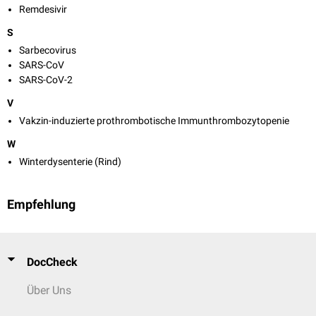
Remdesivir
S
Sarbecovirus
SARS-CoV
SARS-CoV-2
V
Vakzin-induzierte prothrombotische Immunthrombozytopenie
W
Winterdysenterie (Rind)
Empfehlung
DocCheck
Über Uns