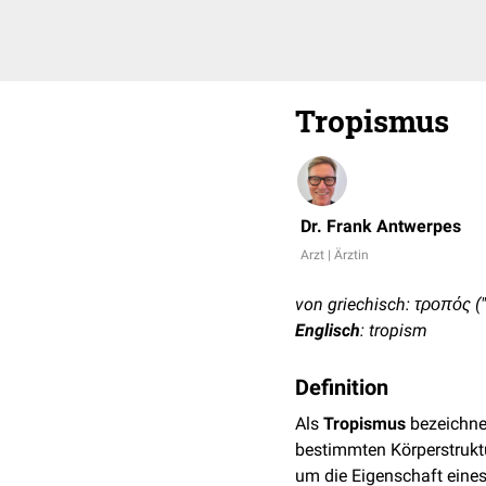
Tropismus
Dr. Frank Antwerpes
Arzt | Ärztin
von griechisch: τροπός (
Englisch
: tropism
Definition
Als
Tropismus
bezeichne
bestimmten Körperstrukt
um die Eigenschaft eine