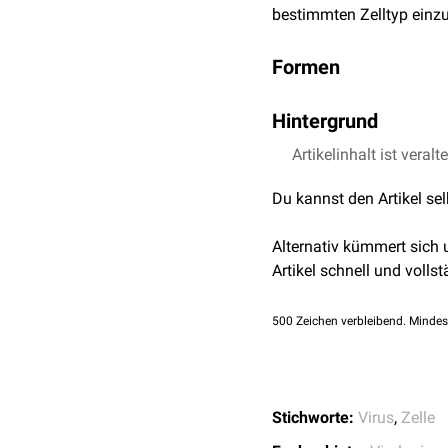
bestimmten Zelltyp einzu
Formen
Wirtstropismus
Hintergrund
Organotropismus
Zelltropismus
Die meisten Viren adress
Artikelinhalt ist veralt
innerhalb des
Wirts
ein Re
Du kannst den Artikel se
einem bestimmten Virus i
Virus unempfänglich, sp
Alternativ kümmert sich
Grundlage des Tropismus
Artikel schnell und vollst
Hilfe komplementärer Pro
Rezeptoren
, indem es m
500
Zeichen verbleibend. Mindes
ist die biochemische Auss
des Virus im Hinblick au
Stichworte:
Virus
,
Zelle