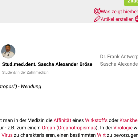
Zita
Was zeigt hierhe
Artikel erstellen
Dr. Frank Antwer
Sascha Alexande
Stud.med.dent. Sascha Alexander Bröse
Student/in der Zahnmedizin
"tropos") - Wendung
t man in der Medizin die
Affinität
eines
Wirkstoffs
oder
Krankhei
ur - z.B. zum einem
Organ
(
Organotropismus
). In der
Virologie
wi
s
Virus
zu charakterisieren, einen bestimmten
Wirt
zu bevorzugen 