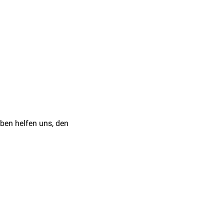
e Zellen stellen
der Zelllinie, die von
bezeichnet. Ist sie für den
ben helfen uns, den
 Virus ermöglichen, mit
ymphozyten
mit
CD4-
 Faktor für den Tropismus
ssen den Anforderungen
ter
Virionen
ermöglichen.