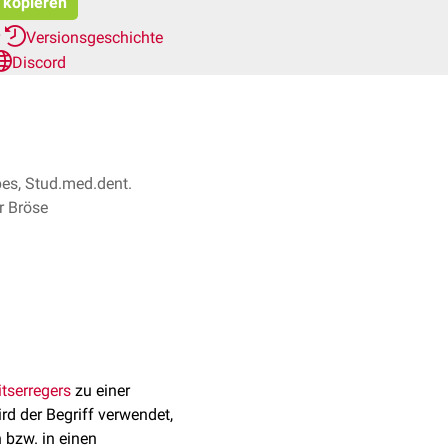
t kopieren
r
Versionsgeschichte
Discord
pes, Stud.med.dent.
r Bröse
tserregers
zu einer
rd der Begriff verwendet,
bzw. in einen