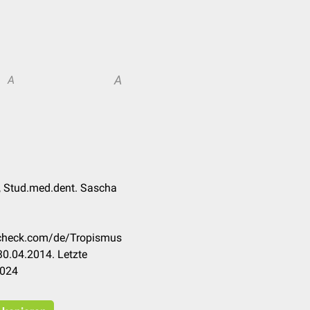
A
A
, Stud.med.dent. Sascha
occheck.com/de/Tropismus
0.04.2014. Letzte
2024