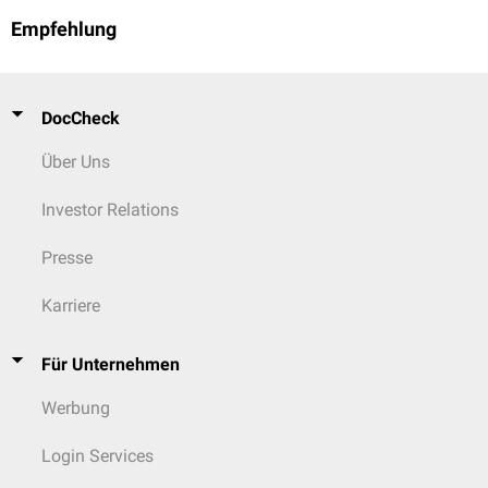
Empfehlung
DocCheck
Über Uns
Investor Relations
Presse
Karriere
Für Unternehmen
Werbung
Login Services