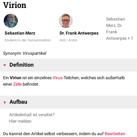
Virion
Sebastian
Merz, Dr.
Frank
Sebastian Merz
Dr. Frank Antwerpes
Antwerpes + 1
Student/in der Humanmedizin
Arzt | Ärztin
Synonym: Viruspartikel
Definition
Ein
Virion
ist ein einzelnes
Virus
-Teilchen, welches sich außerhalb
einer
Zelle
befindet.
Aufbau
Ein Virion besteht im Normalfall aus einem oder mehreren
Artikelinhalt ist veraltet?
Nukleinsäuremolekülen
, die oft von einer Proteinkapsel, dem
Capsid
,
Hier melden
umgeben sind. In manchen Fällen sind weitere
Proteine
, die zum Beispiel
enzymatische
Funktionen haben, im Virion zu finden.
Du kannst den Artikel selbst verbessern, indem du auf
Bearbeiten