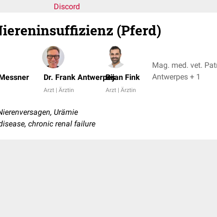
Discord
iereninsuffizienz (Pferd)
Mag. med. vet. Pat
Antwerpes + 1
 Messner
Dr. Frank Antwerpes
Bijan Fink
Arzt | Ärztin
Arzt | Ärztin
Nierenversagen, Urämie
isease, chronic renal failure