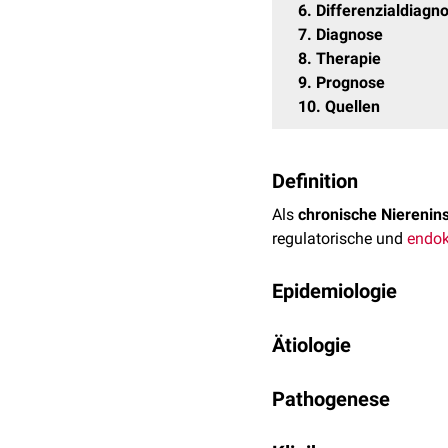
6
Differenzialdiagn
7
Diagnose
8
Therapie
9
Prognose
10
Quellen
Definition
Als
chronische Nierenins
regulatorische und
endok
Epidemiologie
Die chronische Niereninsu
Ätiologie
angegeben. Ältere Pferde
Weiterhin tritt die chron
Verschiedene Auslöser kö
über 15 Jahre).
Pathogenese
proliferative
Glomerul
Abhängig von der auslö
Antikörper
gegen
Str