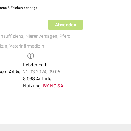
ie
vor. Das
GGT
-Kreatinin-Verhältnis ist mäßig erhöht und das
H
 Communications 27 (1):437–439.
40.
tens 5 Zeichen benötigt.
Absenden
insuffizienz
,
Nierenversagen
,
Pferd
izin
,
Veterinärmedizin
Letzter Edit:
sem Artikel
21.03.2024, 09:06
8.038 Aufrufe
Nutzung:
BY-NC-SA