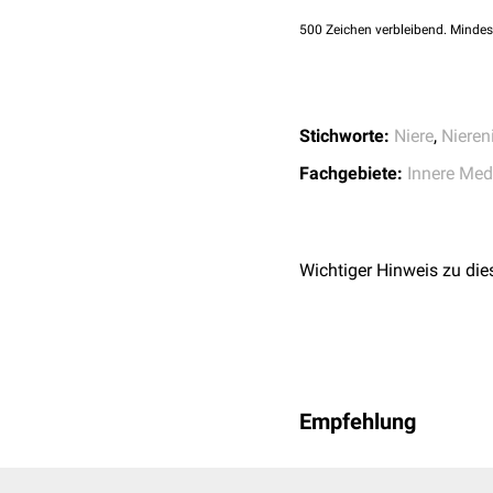
Es liegt eine
Hyposthenur
Veterinary Research
von Kreatinin liegt unter 
500
Zeichen verbleibend. Mindes
Stichworte:
Niere
,
Nieren
Fachgebiete:
Innere Med
Wichtiger Hinweis zu die
Empfehlung