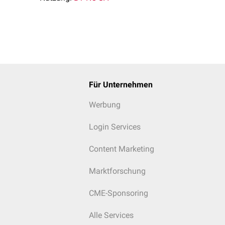
schnitte:
estibulum oris
)
vum oris proprium
)
besteht nur durch die bei den meisten Haussäugetieren (zwis
ne Lücke (
Diastema
, Margo interalveolaris) sowie hinter den l
Für Unternehmen
Werbung
Login Services
Content Marketing
Marktforschung
CME-Sponsoring
Alle Services