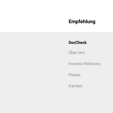
die Mundhöhle in zwei Ab
Mundhöhlenvorhof (
V
Mundhaupthöhle (
Ca
Empfehlung
Zwischen beiden Räumen 
Backenzähnen) vorhande
Verbindung.
DocCheck
Über Uns
Investor Relations
Presse
Karriere