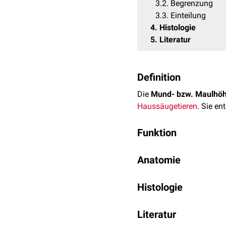
3.2
Begrenzung
3.3
Einteilung
4
Histologie
5
Literatur
Definition
Die
Mund- bzw. Maulhöh
Haussäugetieren
. Sie en
Funktion
In der Mundhöhle erfolgt
Anatomie
sowie Befeuchtung durc
einer Behinderung der
Na
Die Mundhöhle ist ein m
pharyngis) und weiter in
Histologie
münden und in dem sich
Die Mundhöhle mitsamt 
Die Mundhöhle reicht vo
Literatur
auch
pigmentierten
Schle
(
ventrale
Etage des Phary