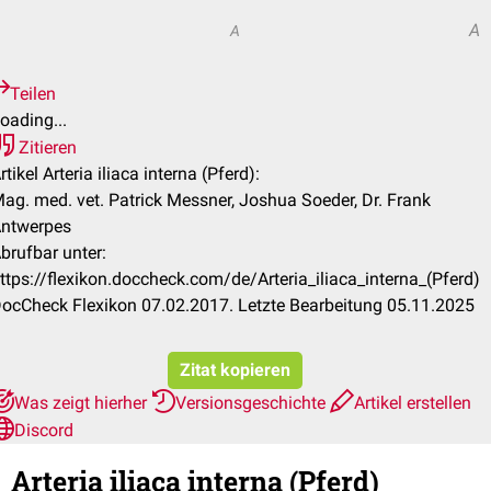
A
A
Teilen
oading...
Zitieren
rtikel Arteria iliaca interna (Pferd):
ag. med. vet. Patrick Messner, Joshua Soeder, Dr. Frank
ntwerpes
brufbar unter:
ttps://flexikon.doccheck.com/de/Arteria_iliaca_interna_(Pferd)
ocCheck Flexikon 07.02.2017. Letzte Bearbeitung 05.11.2025
Zitat kopieren
Was zeigt hierher
Versionsgeschichte
Artikel erstellen
Discord
Arteria iliaca interna (Pferd)