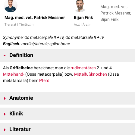
Mag. med. vet.
Patrick Messner,
Mag. med. vet. Patrick Messner
Bijan Fink
Bijan Fink
Tierarzt | Tierärztin
Arzt | Ärztin
Synonyme: Os metacarpale II + IV, Os metatarsale II + IV
Englisch:
medial/laterale splint bone
Definition
Als
Griffelbeine
bezeichnet man die
rudimentären
2. und 4.
Mittelhand-
(Ossa metacarpalia) bzw.
Mittelfußknochen
(Ossa
metatarsalia) beim
Pferd
.
Anatomie
Die Griffelbeine liegen dem
Röhrbein
(
Os metacarpale tertium
bzw.
Os
Klinik
metatarsale tertium
)
dorsal
und
palmar
bzw.
plantar
an. Sie reichen
etwa bis zum
distalen
Drittel des Röhrbeins.
Aufgrund der Lage und ihrer statischen Funktion können die Griffelbeine
An den Griffelbeinen unterscheidet man eine
Literatur
proximale
, verdickte Basis
sowohl
traumatisch
als auch in Folge einer Überbelastung
frakturieren
.