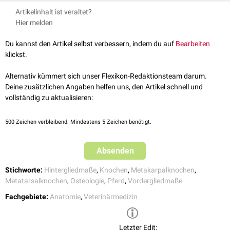
(Griffelbeinköpfchen), einen schmalen Körper (Corpus) und ein distales,
Griffelbeinfrakturen
treten bei Pferden verhältnismäßig häufig auf und
Salomon FV, Geyer H, Gille U (Hrsg.). 2008. Anatomie für die
sich verjügendes Ende (Griffelbeinknöpfchen). Letzteres grenzt an das
Artikelinhalt ist veraltet?
müssen - abhängig von ihrer Art und Lage - individuell
behandelt
werden.
Tiermedizin. 2., aktualisierte und erweiterte Auflage. Stuttgart: Enke
Vorderfußwurzel-
(Articulatio carpi) bzw. an das
Sprunggelenk
Hier melden
Bei der
Punktion
der
Tarsometatarsalgelenke
(z.B. im Rahmen einer
Verlag in MVS Medizinverlage Stuttgart GmbH & Co. KG. ISBN: 978-3-
(Articulatio tarsi) an.
diagnostischen Anästhesie
) wird die
Kanüle
lateral
im Gelenkspalt
8304-1075-1
Du kannst den Artikel selbst verbessern, indem du auf
Bearbeiten
Zwischen dem Griffelbeinköpfchen und dem Röhrbein sind straffe
zwischen dem
Os tarsale quartum
und dem Griffelbeinköpfchen
klickst.
Gelenke ausgebildet. Die proximalen Abschnitte der Metakarpalknochen
eingeführt.
sind durch die Ligamenta metacarpea miteinander verbunden. Am
Alternativ kümmert sich unser Flexikon-Redaktionsteam darum.
Griffelbeinköpfchen sowie im proximalen Abschnitt des
Deine zusätzlichen Angaben helfen uns, den Artikel schnell und
Griffelbeinkörpers entspringt der
Musculus interosseus medius
.
vollständig zu aktualisieren:
500
Zeichen verbleibend. Mindestens 5 Zeichen benötigt.
Absenden
Stichworte:
Hintergliedmaße
,
Knochen
,
Metakarpalknochen
,
Metatarsalknochen
,
Osteologie
,
Pferd
,
Vordergliedmaße
Fachgebiete:
Anatomie
,
Veterinärmedizin
Letzter Edit: