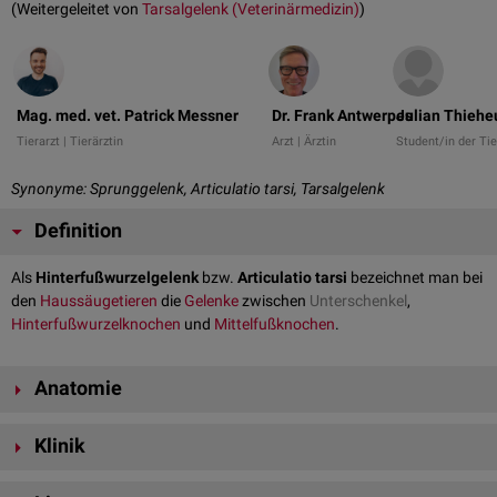
(Weitergeleitet von
Tarsalgelenk (Veterinärmedizin)
)
Mag. med. vet. Patrick Messner
Dr. Frank Antwerpes
Julian Thiehe
Tierarzt | Tierärztin
Arzt | Ärztin
Student/in der Ti
Synonyme: Sprunggelenk, Articulatio tarsi, Tarsalgelenk
Definition
Als
Hinterfußwurzelgelenk
bzw.
Articulatio tarsi
bezeichnet man bei
den
Haussäugetieren
die
Gelenke
zwischen
Unterschenkel
,
Hinterfußwurzelknochen
und
Mittelfußknochen
.
Anatomie
Das Hinterfußwurzelgelenk ist ein komplex zusammengesetztes Gelenk
Klinik
(
Articulatio composita
), das aus mehreren Knochenebenen besteht. Die
verschiedenen Ebenen treten unterschiedlich miteinander in
Artikulation
Das Tarsokruralgelenk kann in der dorsomedialen Aussackung
punktiert
und weisen dementsprechend verschiedene Beweglichkeiten auf.