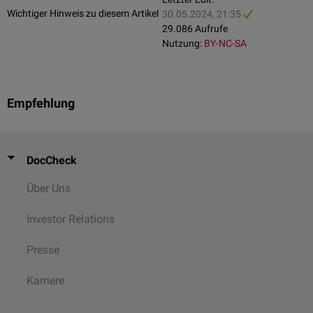
Articulatio talocalcanea
(
straffes Gelenk
):
Wichtiger Hinweis zu diesem Artikel
30.05.2024, 21:35
Talus
29.086 Aufrufe
Calcaneus
Nutzung:
BY-NC-SA
mehrere ebene Gelenksflächen
Articulatio talocalcaneocentralis
(straffes Gelenk):
Talus: Trochlea tali, Facies articularis navicularis
Empfehlung
Os tarsi centrale
Calcaneus
Os tarsale quartum
Articulatio calcaneoquartalis
(vollkommenes Walzengelenk):
DocCheck
Calcaneus
Os tarsale quartum
Über Uns
Articulatio centrodistalis
(straffes Gelenk):
Os tarsi centrale
Investor Relations
Os tarsale I-III
Presse
Articulatio tarsometatarsea
(straffes Gelenk):
Ossa tarsalia
Karriere
Ossa metatarsalia
Articulationes intermetatarseae
(straffe Gelenke):