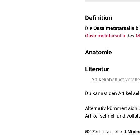
Definition
Die
Ossa metatarsalia
bi
Ossa metatarsalia
des
M
Anatomie
Die Ossa metatarsalia bi
Literatur
aus fünf einzelnen Ossa 
ausgebildet und werden
Artikelinhalt ist veralt
Nickel, Richard, Aug
Haustiere. Parey, 200
Knochen:
Du kannst den Artikel se
Knochenanzahl
Die Anzahl der Metatars
Os metatarsale primu
Alternativ kümmert sich
Artikel schnell und vollst
Tierart:
Anza
Os metatarsale secun
Morphologie
An jedem Mittelfußknoc
500
Zeichen verbleibend. Mindes
Os metatarsale tertium
Fleischfresser
:
Mtt I-
Caput beschrieben werde