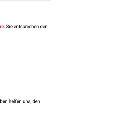
re
. Sie entsprechen den
ahligen
Tieren
wird dieser
rschiedlich stark
uch der Anatomie der
ben helfen uns, den
 und im
distalen
Teil ein
Hund
unterschiedlich