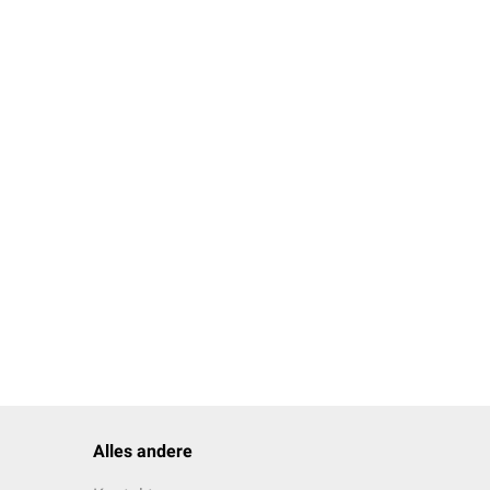
I+IV
oval bis rund; Mt II und
 kurz ausgebildet
Alles andere