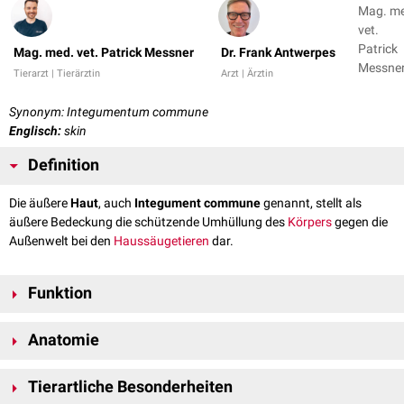
Mag. m
vet.
Patrick
Mag. med. vet. Patrick Messner
Dr. Frank Antwerpes
Messner
Tierarzt | Tierärztin
Arzt | Ärztin
Dr. Fran
Antwer
Synonym: Integumentum commune
Englisch:
skin
Definition
Die äußere
Haut
, auch
Integument commune
genannt, stellt als
äußere Bedeckung die schützende Umhüllung des
Körpers
gegen die
Außenwelt bei den
Haussäugetieren
dar.
Funktion
Die Haut ist das größte
Organ
der Haussäugetiere und erfüllt als
Anatomie
Grenzfleche zwischen
Organismus
und Umwelt eine Reihe von
physiologischen
Aufgaben. Auf diese Weise trägt sie wesentlich zur
An der äußeren Haut lassen sich schon mit bloßem
Auge
drei Schichten
Lebens- und Überlebensfähigkeit des
Individuums
bei. Zu den
Tierartliche Besonderheiten
unterscheiden, deren Ausbildung an den einzelnen Körperabschnitten
Hauptaufgaben der Haut zählen: