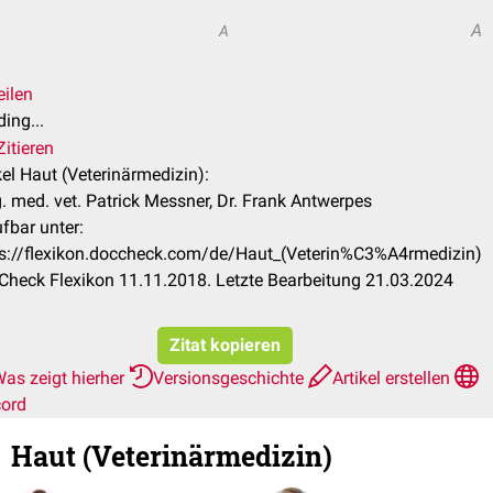
A
A
eilen
ing...
itieren
kel Haut (Veterinärmedizin):
 med. vet. Patrick Messner, Dr. Frank Antwerpes
fbar unter:
ps://flexikon.doccheck.com/de/Haut_(Veterin%C3%A4rmedizin)
heck Flexikon 11.11.2018. Letzte Bearbeitung 21.03.2024
Zitat kopieren
as zeigt hierher
Versionsgeschichte
Artikel erstellen
cord
Haut (Veterinärmedizin)