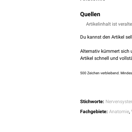
Das Auge befindet sich i
Quellen
Gehirn
. Der Augapfel wei
die lichtbrechenden Medie
Artikelinhalt ist veralt
Salomon FV, Geyer H, 
Stuttgart: Enke Verl
Du kannst den Artikel se
Alternativ kümmert sich
Artikel schnell und vollst
500
Zeichen verbleibend. Mindes
Stichworte:
Nervensyst
Fachgebiete:
Anatomie
,