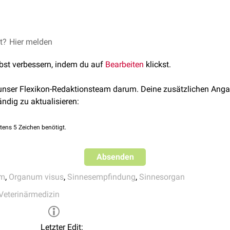
n der Augenhöhle (
Orbita
). Der Sehnerv verbindet den Augapfel 
st einen dreischichtigen Aufbau auf. In seinem Inneren sind die
n lokalisiert.
et?
Uwe G. 2008. Anatomie für die Tiermedizin. 2., aktualisierte und
Hier melden
ag in MVS Medizinverlage Stuttgart GmbH & Co. KG. ISBN: 978-3
lbst verbessern, indem du auf
Bearbeiten
klickst.
 unser Flexikon-Redaktionsteam darum. Deine zusätzlichen Anga
ändig zu aktualisieren:
tens 5 Zeichen benötigt.
Absenden
em
,
Organum visus
,
Sinnesempfindung
,
Sinnesorgan
Veterinärmedizin
Letzter Edit: