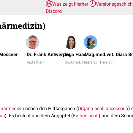
Was zeigt hierher
Versionsgeschic
Discord
närmedizin)
 Messner
Dr. Frank Antwerpes
Inga Haas
Mag.med.vet. Diara 
Arzt | Ärztin
DocCheck Team
Tierarzt | Tierärztin
inärmedizin
neben den Hilfsorganen (
Organa oculi accessoria
) 
us
). Es besteht aus dem Augapfel (
Bulbus oculi
) und dem Sehne