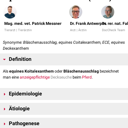
Mag. med. vet. Patrick Messner
Dr. Frank Antwerpes
Dr. rer. nat. 
Tierarzt | Tierärztin
Arzt | Ärztin
DocCheck Team
Synonyme: Bläschenausschlag, equines Coitalexanthem, ECE, equines
Deckexanthem
Definition
Als
equines Koitalexanthem
oder
Bläschenausschlag
bezeichnet
man eine
anzeigepflichtige
Deckseuche
beim
Pferd
.
Epidemiologie
In Gruppen, in denen die Belegung der Stuten ausschließlich über
Ätiologie
Natursprung
erfolgt, können in bis zu 30 % der
Hengste
positive
Antikörpertiter
gegen das equine Herpesvirus 3 nachgewiesen werden.
Das equine Koitalexanthem wird durch das
Equine Herpesvirus 3
(EHV-
Die Viren persistieren auch nach Abheilung der
Pathogenese
klinischen
Symptome
,
3) ausgelöst.
[
1
]