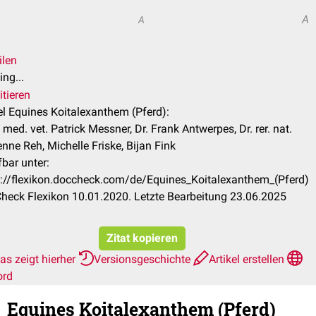
A
A
ilen
ng...
itieren
el Equines Koitalexanthem (Pferd):
med. vet. Patrick Messner, Dr. Frank Antwerpes, Dr. rer. nat.
nne Reh, Michelle Friske, Bijan Fink
bar unter:
s://flexikon.doccheck.com/de/Equines_Koitalexanthem_(Pferd)
heck Flexikon 10.01.2020. Letzte Bearbeitung 23.06.2025
Zitat kopieren
as zeigt hierher
Versionsgeschichte
Artikel erstellen
ord
Equines Koitalexanthem (Pferd)