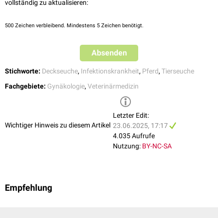
vollständig zu aktualisieren:
↑
Kommunikationsplattform VerbraucherInnengesundheit.
Anzeigepflicht bei Tierkrankheiten und -seuchen
500
Zeichen verbleibend. Mindestens 5 Zeichen benötigt.
Bundesministerium für Arbeit, Soziales, Gesundheit und
Konsumentenschutz, abgerufen am 10.01.2020
Absenden
Stichworte:
Deckseuche
,
Infektionskrankheit
,
Pferd
,
Tierseuche
Fachgebiete:
Gynäkologie
,
Veterinärmedizin
Letzter Edit:
Wichtiger Hinweis zu diesem Artikel
23.06.2025, 17:17
4.035 Aufrufe
Nutzung:
BY-NC-SA
Empfehlung