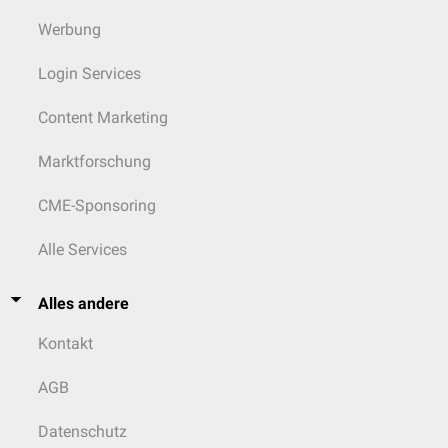
Gallides
Werbung
Mardivirus
apathogen
Herpesvirus 3
Login Services
Meleagrides
Putenherpes
Herpesvirus 1
Content Marketing
Gallines
Infektiöse Laryngotracheitis bei
Marktforschung
Herpesvirus 1
Geflügel
Iltovirus
CME-Sponsoring
Psittazides
Psittazider Herpes
Herpesvirus 1
Alle Services
Alles andere
Kontakt
AGB
Datenschutz