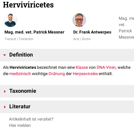
Herviviricetes
Mag. m
vet.
Patrick
Mag. med. vet. Patrick Messner
Dr. Frank Antwerpes
Messner
Tierarzt | Tierärztin
Arzt | Ärztin
Dr. Fran
Antwer
Definition
+ 1
Als
Herviviricetes
bezeichnet man eine
Klasse
von
DNA-Viren
, welche
die
medizinisch
wichtige
Ordnung
der
Herpesvirales
enthält.
Taxonomie
Realm
:
Duplodnaviria
Literatur
Reich
:
Heunggongvirae
Phylum
:
Peploviricota
ICTV Report on Virus Classification and Taxon Nomenclature
Artikelinhalt ist veraltet?
Klasse: Herviviricetes
Herpesviridae
, abgerufen am 18.10.2021
Hier melden